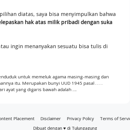
pilihan diatas, saya bisa menyimpulkan bahwa
lepaskan hak atas milik pribadi dengan suka
tau ingin menanyakan sesuatu bisa tulis di
penduduk untuk memeluk agama masing-masing dan
nya itu. Merupakan bunyi UUD 1945 pasal . . . .
اَلْيَوْمَ اَكْمَلْتُ لَكُمْ دِيْنَكُمْ وَاَتْمَمْتُ عَلَ Arti dari ayat yang digaris bawah adalah ….
ontent Placement
Disclaimer
Privacy Policy
Terms of Servi
Dibuat dengan ♥ di Tulungagung