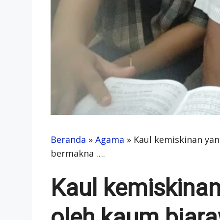
Beranda
»
Agama
»
Kaul kemiskinan yan
bermakna ….
Kaul kemiskina
oleh kaum biara