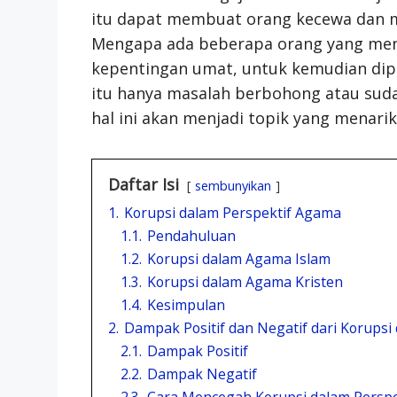
itu dapat membuat orang kecewa dan m
Mengapa ada beberapa orang yang men
kepentingan umat, untuk kemudian dipa
itu hanya masalah berbohong atau s
hal ini akan menjadi topik yang menarik
Daftar Isi
sembunyikan
1.
Korupsi dalam Perspektif Agama
1.1.
Pendahuluan
1.2.
Korupsi dalam Agama Islam
1.3.
Korupsi dalam Agama Kristen
1.4.
Kesimpulan
2.
Dampak Positif dan Negatif dari Korupsi
2.1.
Dampak Positif
2.2.
Dampak Negatif
2.3.
Cara Mencegah Korupsi dalam Persp