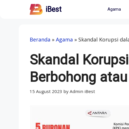
Skip
iBest
Agama
to
content
Beranda
»
Agama
»
Skandal Korupsi da
Skandal Korups
Berbohong ata
15 August 2023
by
Admin iBest