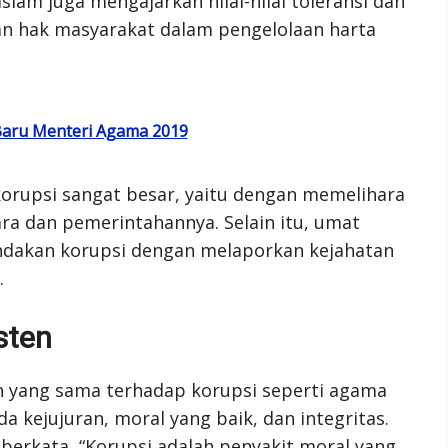
slam juga mengajarkan nilai-nilai toleransi dan
an hak masyarakat dalam pengelolaan harta
aru Menteri Agama 2019
orupsi sangat besar, yaitu dengan memelihara
a dan pemerintahannya. Selain itu, umat
indakan korupsi dengan melaporkan kejahatan
.
sten
n yang sama terhadap korupsi seperti agama
a kejujuran, moral yang baik, dan integritas.
 berkata, “Korupsi adalah penyakit moral yang