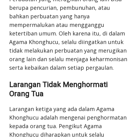
berupa pencurian, pembunuhan, atau
bahkan perbuatan yang hanya
mempermalukan atau mengganggu
ketertiban umum. Oleh karena itu, di dalam
Agama Khonghucu, selalu diingatkan untuk
tidak melakukan perbuatan yang merugikan
orang lain dan selalu menjaga keharmonisan
serta kebaikan dalam setiap pergaulan.
Larangan Tidak Menghormati
Orang Tua
Larangan ketiga yang ada dalam Agama
Khonghucu adalah mengenai penghormatan
kepada orang tua. Pengikut Agama
Khonghucu diharapkan untuk selalu