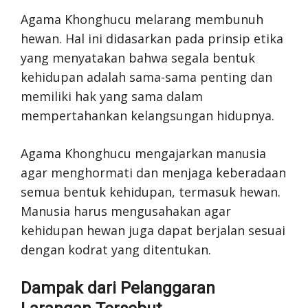
Agama Khonghucu melarang membunuh
hewan. Hal ini didasarkan pada prinsip etika
yang menyatakan bahwa segala bentuk
kehidupan adalah sama-sama penting dan
memiliki hak yang sama dalam
mempertahankan kelangsungan hidupnya.
Agama Khonghucu mengajarkan manusia
agar menghormati dan menjaga keberadaan
semua bentuk kehidupan, termasuk hewan.
Manusia harus mengusahakan agar
kehidupan hewan juga dapat berjalan sesuai
dengan kodrat yang ditentukan.
Dampak dari Pelanggaran