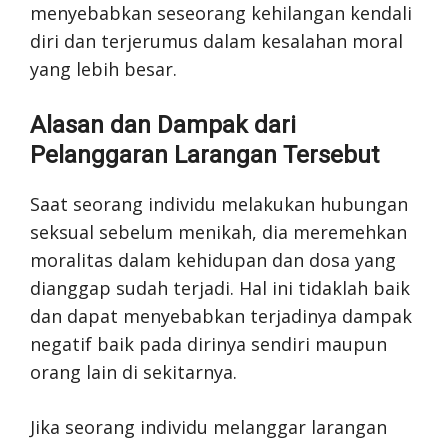
menyebabkan seseorang kehilangan kendali
diri dan terjerumus dalam kesalahan moral
yang lebih besar.
Alasan dan Dampak dari
Pelanggaran Larangan Tersebut
Saat seorang individu melakukan hubungan
seksual sebelum menikah, dia meremehkan
moralitas dalam kehidupan dan dosa yang
dianggap sudah terjadi. Hal ini tidaklah baik
dan dapat menyebabkan terjadinya dampak
negatif baik pada dirinya sendiri maupun
orang lain di sekitarnya.
Jika seorang individu melanggar larangan