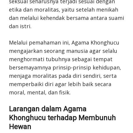
seksual seharusnya terjadi sesuai dengan
etika dan moralitas, yaitu setelah menikah
dan melalui kehendak bersama antara suami
dan istri.
Melalui pemahaman ini, Agama Khonghucu
mengajarkan seorang manusia agar selalu
menghormati tubuhnya sebagai tempat
bersemayamnya prinsip-prinsip kehidupan,
menjaga moralitas pada diri sendiri, serta
memperbaiki diri agar lebih baik secara
moral, mental, dan fisik.
Larangan dalam Agama
Khonghucu terhadap Membunuh
Hewan