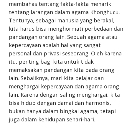
membahas tentang fakta-fakta menarik
tentang larangan dalam agama Khonghucu.
Tentunya, sebagai manusia yang berakal,
kita harus bisa menghormati perbedaan dan
pandangan orang lain. Sebuah agama atau
kepercayaan adalah hal yang sangat
personal dan privasi seseorang. Oleh karena
itu, penting bagi kita untuk tidak
memaksakan pandangan kita pada orang
lain. Sebaliknya, mari kita belajar dan
menghargai kepercayaan dan agama orang
lain. Karena dengan saling menghargai, kita
bisa hidup dengan damai dan harmonis,
bukan hanya dalam bingkai agama, tetapi
juga dalam kehidupan sehari-hari.