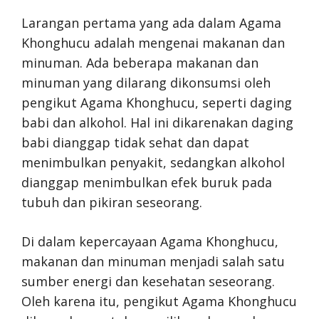
Larangan pertama yang ada dalam Agama
Khonghucu adalah mengenai makanan dan
minuman. Ada beberapa makanan dan
minuman yang dilarang dikonsumsi oleh
pengikut Agama Khonghucu, seperti daging
babi dan alkohol. Hal ini dikarenakan daging
babi dianggap tidak sehat dan dapat
menimbulkan penyakit, sedangkan alkohol
dianggap menimbulkan efek buruk pada
tubuh dan pikiran seseorang.
Di dalam kepercayaan Agama Khonghucu,
makanan dan minuman menjadi salah satu
sumber energi dan kesehatan seseorang.
Oleh karena itu, pengikut Agama Khonghucu