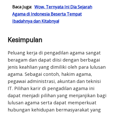
Baca Juga:
Wow, Ternyata Ini Dia Sejarah
Agama di Indonesia Beserta Tempat
Ibadahnya dan Kitabnya!
Kesimpulan
Peluang kerja di pengadilan agama sangat
beragam dan dapat diisi dengan berbagai
jenis keahlian yang dimiliki oleh para lulusan
agama. Sebagai contoh, hakim agama,
pegawai administrasi, akuntan dan teknisi
IT. Pilihan karir di pengadilan agama ini
dapat menjadi pilihan yang menjanjikan bagi
lulusan agama serta dapat memperkuat
hubungan kehidupan bermasyarakat yang