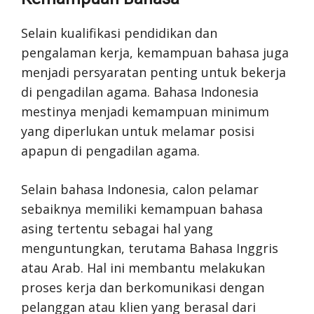
Selain kualifikasi pendidikan dan
pengalaman kerja, kemampuan bahasa juga
menjadi persyaratan penting untuk bekerja
di pengadilan agama. Bahasa Indonesia
mestinya menjadi kemampuan minimum
yang diperlukan untuk melamar posisi
apapun di pengadilan agama.
Selain bahasa Indonesia, calon pelamar
sebaiknya memiliki kemampuan bahasa
asing tertentu sebagai hal yang
menguntungkan, terutama Bahasa Inggris
atau Arab. Hal ini membantu melakukan
proses kerja dan berkomunikasi dengan
pelanggan atau klien yang berasal dari