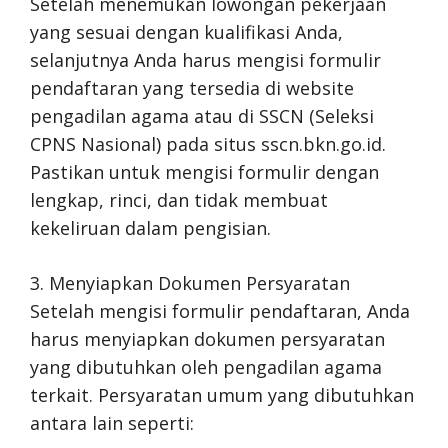
Setelah menemukan lowongan pekerjaan
yang sesuai dengan kualifikasi Anda,
selanjutnya Anda harus mengisi formulir
pendaftaran yang tersedia di website
pengadilan agama atau di SSCN (Seleksi
CPNS Nasional) pada situs sscn.bkn.go.id.
Pastikan untuk mengisi formulir dengan
lengkap, rinci, dan tidak membuat
kekeliruan dalam pengisian.
3. Menyiapkan Dokumen Persyaratan
Setelah mengisi formulir pendaftaran, Anda
harus menyiapkan dokumen persyaratan
yang dibutuhkan oleh pengadilan agama
terkait. Persyaratan umum yang dibutuhkan
antara lain seperti: