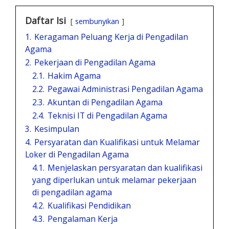
Daftar Isi
sembunyikan
1.
Keragaman Peluang Kerja di Pengadilan
Agama
2.
Pekerjaan di Pengadilan Agama
2.1.
Hakim Agama
2.2.
Pegawai Administrasi Pengadilan Agama
2.3.
Akuntan di Pengadilan Agama
2.4.
Teknisi IT di Pengadilan Agama
3.
Kesimpulan
4.
Persyaratan dan Kualifikasi untuk Melamar
Loker di Pengadilan Agama
4.1.
Menjelaskan persyaratan dan kualifikasi
yang diperlukan untuk melamar pekerjaan
di pengadilan agama
4.2.
Kualifikasi Pendidikan
4.3.
Pengalaman Kerja