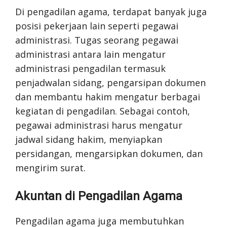
Di pengadilan agama, terdapat banyak juga
posisi pekerjaan lain seperti pegawai
administrasi. Tugas seorang pegawai
administrasi antara lain mengatur
administrasi pengadilan termasuk
penjadwalan sidang, pengarsipan dokumen
dan membantu hakim mengatur berbagai
kegiatan di pengadilan. Sebagai contoh,
pegawai administrasi harus mengatur
jadwal sidang hakim, menyiapkan
persidangan, mengarsipkan dokumen, dan
mengirim surat.
Akuntan di Pengadilan Agama
Pengadilan agama juga membutuhkan