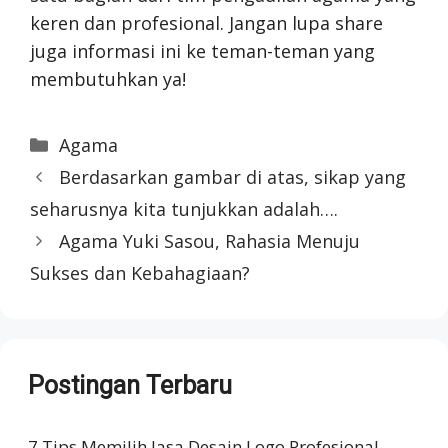
keren dan profesional. Jangan lupa share
juga informasi ini ke teman-teman yang
membutuhkan ya!
Categories
Agama
Berdasarkan gambar di atas, sikap yang
seharusnya kita tunjukkan adalah….
Agama Yuki Sasou, Rahasia Menuju
Sukses dan Kebahagiaan?
Postingan Terbaru
7 Tips Memilih Jasa Desain Logo Profesional