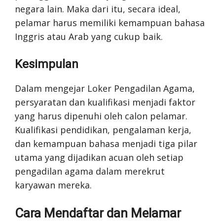
negara lain. Maka dari itu, secara ideal,
pelamar harus memiliki kemampuan bahasa
Inggris atau Arab yang cukup baik.
Kesimpulan
Dalam mengejar Loker Pengadilan Agama,
persyaratan dan kualifikasi menjadi faktor
yang harus dipenuhi oleh calon pelamar.
Kualifikasi pendidikan, pengalaman kerja,
dan kemampuan bahasa menjadi tiga pilar
utama yang dijadikan acuan oleh setiap
pengadilan agama dalam merekrut
karyawan mereka.
Cara Mendaftar dan Melamar