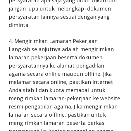
persyaratan apa saja yang dibutuhkan dan
jangan lupa untuk melengkapi dokumen
persyaratan lainnya sesuai dengan yang
diminta.
4. Mengirimkan Lamaran Pekerjaan
Langkah selanjutnya adalah mengirimkan
lamaran pekerjaan beserta dokumen
persyaratannya ke alamat pengadilan
agama secara online maupun offline. Jika
melamar secara online, pastikan internet
Anda stabil dan kuota memadai untuk
mengirimkan lamaran-pekerjaan ke website
resmi pengadilan agama. Jika mengirimkan
lamaran secara offline, pastikan untuk
mengirimkan lamaran beserta berkas