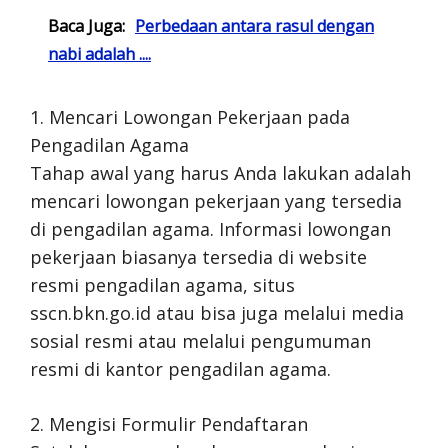
Baca Juga:
Perbedaan antara rasul dengan
nabi adalah ....
1. Mencari Lowongan Pekerjaan pada
Pengadilan Agama
Tahap awal yang harus Anda lakukan adalah
mencari lowongan pekerjaan yang tersedia
di pengadilan agama. Informasi lowongan
pekerjaan biasanya tersedia di website
resmi pengadilan agama, situs
sscn.bkn.go.id atau bisa juga melalui media
sosial resmi atau melalui pengumuman
resmi di kantor pengadilan agama.
2. Mengisi Formulir Pendaftaran