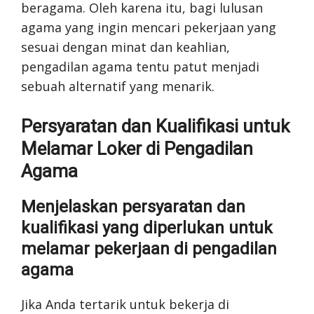
beragama. Oleh karena itu, bagi lulusan
agama yang ingin mencari pekerjaan yang
sesuai dengan minat dan keahlian,
pengadilan agama tentu patut menjadi
sebuah alternatif yang menarik.
Persyaratan dan Kualifikasi untuk
Melamar Loker di Pengadilan
Agama
Menjelaskan persyaratan dan
kualifikasi yang diperlukan untuk
melamar pekerjaan di pengadilan
agama
Jika Anda tertarik untuk bekerja di