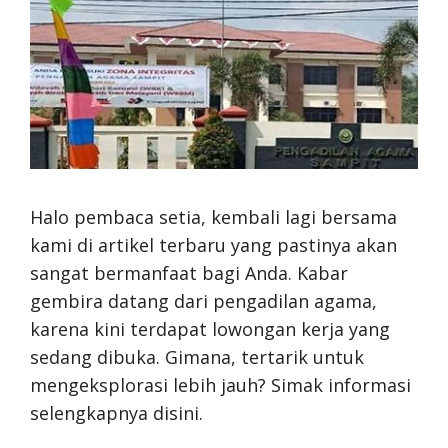
Halo pembaca setia, kembali lagi bersama
kami di artikel terbaru yang pastinya akan
sangat bermanfaat bagi Anda. Kabar
gembira datang dari pengadilan agama,
karena kini terdapat lowongan kerja yang
sedang dibuka. Gimana, tertarik untuk
mengeksplorasi lebih jauh? Simak informasi
selengkapnya disini.