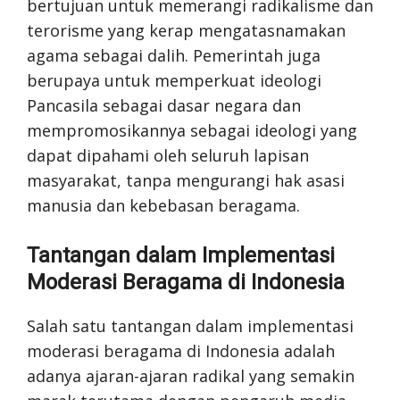
bertujuan untuk memerangi radikalisme dan
terorisme yang kerap mengatasnamakan
agama sebagai dalih. Pemerintah juga
berupaya untuk memperkuat ideologi
Pancasila sebagai dasar negara dan
mempromosikannya sebagai ideologi yang
dapat dipahami oleh seluruh lapisan
masyarakat, tanpa mengurangi hak asasi
manusia dan kebebasan beragama.
Tantangan dalam Implementasi
Moderasi Beragama di Indonesia
Salah satu tantangan dalam implementasi
moderasi beragama di Indonesia adalah
adanya ajaran-ajaran radikal yang semakin