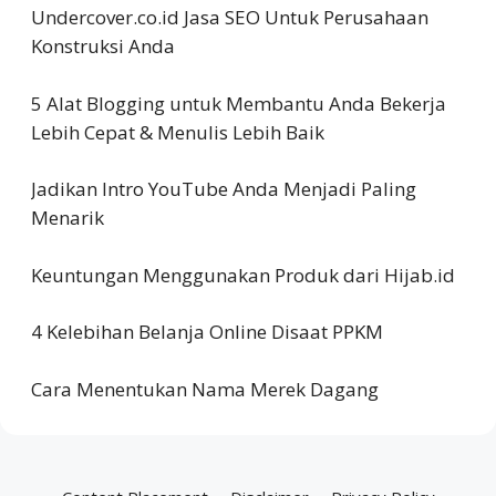
Undercover.co.id Jasa SEO Untuk Perusahaan
Konstruksi Anda
5 Alat Blogging untuk Membantu Anda Bekerja
Lebih Cepat & Menulis Lebih Baik
Jadikan Intro YouTube Anda Menjadi Paling
Menarik
Keuntungan Menggunakan Produk dari Hijab.id
4 Kelebihan Belanja Online Disaat PPKM
Cara Menentukan Nama Merek Dagang