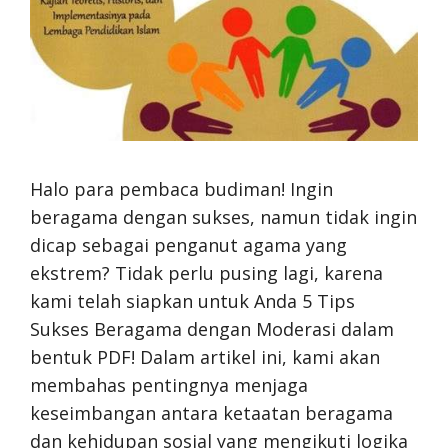
Halo para pembaca budiman! Ingin
beragama dengan sukses, namun tidak ingin
dicap sebagai penganut agama yang
ekstrem? Tidak perlu pusing lagi, karena
kami telah siapkan untuk Anda 5 Tips
Sukses Beragama dengan Moderasi dalam
bentuk PDF! Dalam artikel ini, kami akan
membahas pentingnya menjaga
keseimbangan antara ketaatan beragama
dan kehidupan sosial yang mengikuti logika