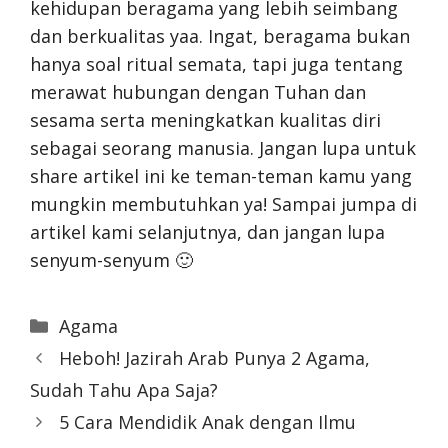
kehidupan beragama yang lebih seimbang
dan berkualitas yaa. Ingat, beragama bukan
hanya soal ritual semata, tapi juga tentang
merawat hubungan dengan Tuhan dan
sesama serta meningkatkan kualitas diri
sebagai seorang manusia. Jangan lupa untuk
share artikel ini ke teman-teman kamu yang
mungkin membutuhkan ya! Sampai jumpa di
artikel kami selanjutnya, dan jangan lupa
senyum-senyum 🙂
Categories
Agama
Heboh! Jazirah Arab Punya 2 Agama,
Sudah Tahu Apa Saja?
5 Cara Mendidik Anak dengan Ilmu