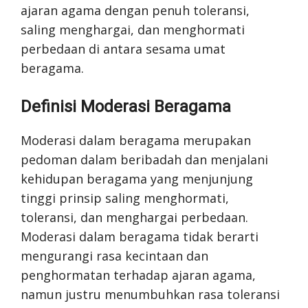
ajaran agama dengan penuh toleransi,
saling menghargai, dan menghormati
perbedaan di antara sesama umat
beragama.
Definisi Moderasi Beragama
Moderasi dalam beragama merupakan
pedoman dalam beribadah dan menjalani
kehidupan beragama yang menjunjung
tinggi prinsip saling menghormati,
toleransi, dan menghargai perbedaan.
Moderasi dalam beragama tidak berarti
mengurangi rasa kecintaan dan
penghormatan terhadap ajaran agama,
namun justru menumbuhkan rasa toleransi