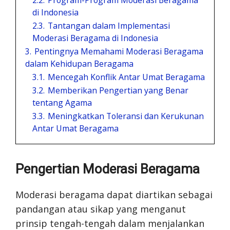
2.2.
Program-Program Moderasi Beragama
di Indonesia
2.3.
Tantangan dalam Implementasi
Moderasi Beragama di Indonesia
3.
Pentingnya Memahami Moderasi Beragama
dalam Kehidupan Beragama
3.1.
Mencegah Konflik Antar Umat Beragama
3.2.
Memberikan Pengertian yang Benar
tentang Agama
3.3.
Meningkatkan Toleransi dan Kerukunan
Antar Umat Beragama
Pengertian Moderasi Beragama
Moderasi beragama dapat diartikan sebagai
pandangan atau sikap yang menganut
prinsip tengah-tengah dalam menjalankan