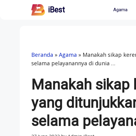
Skip
iBest
Agama
to
content
Beranda
»
Agama
»
Manakah sikap kere
selama pelayanannya di dunia …
Manakah sikap 
yang ditunjukka
selama pelayana
27 June 2022
by
Admin iBest