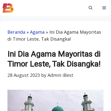
Skip
Me
to
content
Beranda
»
Agama
»
Ini Dia Agama Mayoritas
di Timor Leste, Tak Disangka!
Ini Dia Agama Mayoritas di
Timor Leste, Tak Disangka!
28 August 2023
by
Admin iBest