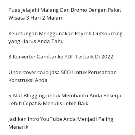
Puas Jelajahi Malang Dan Bromo Dengan Paket
Wisata 3 Hari 2 Malam
Keuntungan Menggunakan Payroll Outsourcing
yang Harus Anda Tahu
3 Konverter Gambar ke PDF Terbaik Di 2022
Undercover.co.id Jasa SEO Untuk Perusahaan
Konstruksi Anda
5 Alat Blogging untuk Membantu Anda Bekerja
Lebih Cepat & Menulis Lebih Baik
Jadikan Intro YouTube Anda Menjadi Paling
Menarik