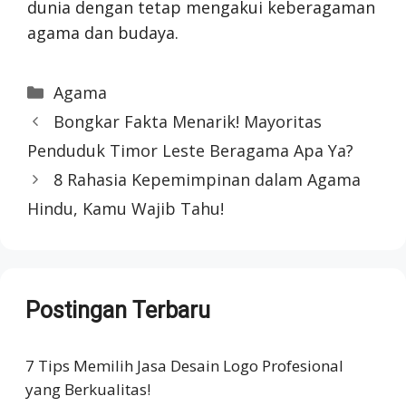
dunia dengan tetap mengakui keberagaman
agama dan budaya.
Categories
Agama
Bongkar Fakta Menarik! Mayoritas
Penduduk Timor Leste Beragama Apa Ya?
8 Rahasia Kepemimpinan dalam Agama
Hindu, Kamu Wajib Tahu!
Postingan Terbaru
7 Tips Memilih Jasa Desain Logo Profesional
yang Berkualitas!