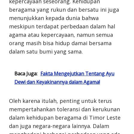
kepercayaan seseorang. Kehidupan
beragama yang rukun dan bersatu ini juga
menunjukkan kepada dunia bahwa
meskipun terdapat perbedaan dalam hal
agama atau kepercayaan, namun semua
orang masih bisa hidup damai bersama
dalam satu bumi yang sama.
Baca Juga:
Fakta Mengejutkan Tentang Ayu
Dewi dan Keyakinannya dalam Agama!
Oleh karena itulah, penting untuk terus
mempertahankan toleransi dan kerukunan
dalam kehidupan beragama di Timor Leste
dan juga negara-negara lainnya. Dalam