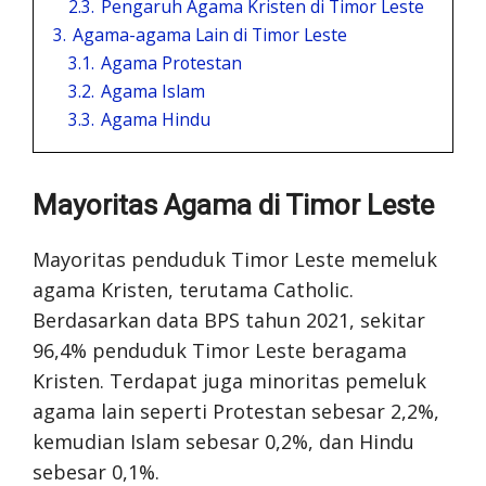
2.3.
Pengaruh Agama Kristen di Timor Leste
3.
Agama-agama Lain di Timor Leste
3.1.
Agama Protestan
3.2.
Agama Islam
3.3.
Agama Hindu
Mayoritas Agama di Timor Leste
Mayoritas penduduk Timor Leste memeluk
agama Kristen, terutama Catholic.
Berdasarkan data BPS tahun 2021, sekitar
96,4% penduduk Timor Leste beragama
Kristen. Terdapat juga minoritas pemeluk
agama lain seperti Protestan sebesar 2,2%,
kemudian Islam sebesar 0,2%, dan Hindu
sebesar 0,1%.