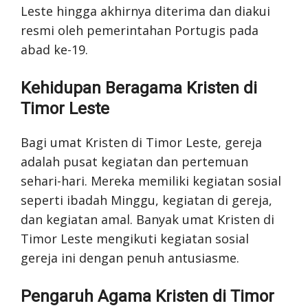
Leste hingga akhirnya diterima dan diakui
resmi oleh pemerintahan Portugis pada
abad ke-19.
Kehidupan Beragama Kristen di
Timor Leste
Bagi umat Kristen di Timor Leste, gereja
adalah pusat kegiatan dan pertemuan
sehari-hari. Mereka memiliki kegiatan sosial
seperti ibadah Minggu, kegiatan di gereja,
dan kegiatan amal. Banyak umat Kristen di
Timor Leste mengikuti kegiatan sosial
gereja ini dengan penuh antusiasme.
Pengaruh Agama Kristen di Timor