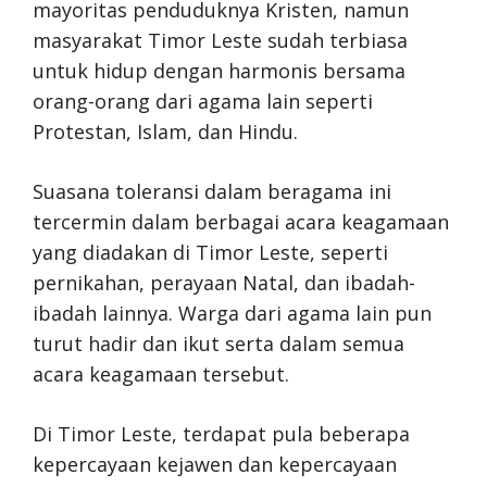
mayoritas penduduknya Kristen, namun
masyarakat Timor Leste sudah terbiasa
untuk hidup dengan harmonis bersama
orang-orang dari agama lain seperti
Protestan, Islam, dan Hindu.
Suasana toleransi dalam beragama ini
tercermin dalam berbagai acara keagamaan
yang diadakan di Timor Leste, seperti
pernikahan, perayaan Natal, dan ibadah-
ibadah lainnya. Warga dari agama lain pun
turut hadir dan ikut serta dalam semua
acara keagamaan tersebut.
Di Timor Leste, terdapat pula beberapa
kepercayaan kejawen dan kepercayaan