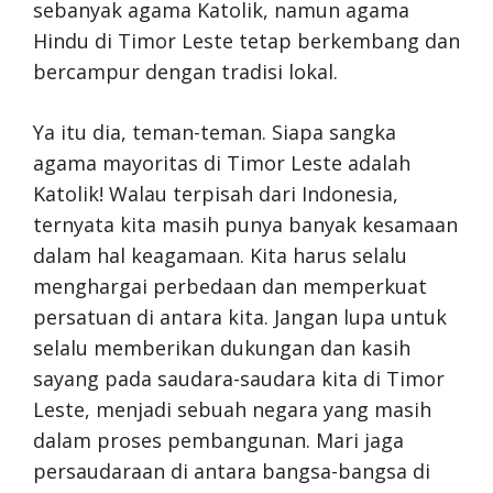
sebanyak agama Katolik, namun agama
Hindu di Timor Leste tetap berkembang dan
bercampur dengan tradisi lokal.
Ya itu dia, teman-teman. Siapa sangka
agama mayoritas di Timor Leste adalah
Katolik! Walau terpisah dari Indonesia,
ternyata kita masih punya banyak kesamaan
dalam hal keagamaan. Kita harus selalu
menghargai perbedaan dan memperkuat
persatuan di antara kita. Jangan lupa untuk
selalu memberikan dukungan dan kasih
sayang pada saudara-saudara kita di Timor
Leste, menjadi sebuah negara yang masih
dalam proses pembangunan. Mari jaga
persaudaraan di antara bangsa-bangsa di