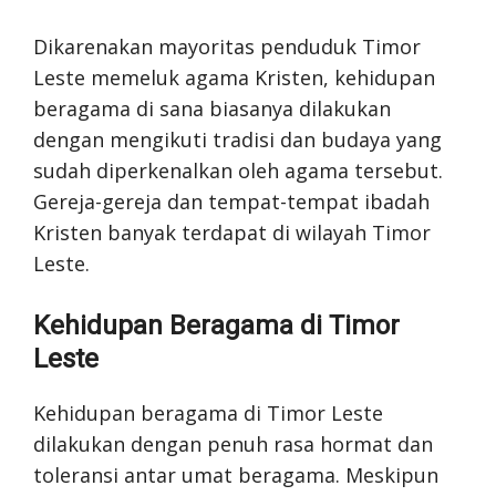
Dikarenakan mayoritas penduduk Timor
Leste memeluk agama Kristen, kehidupan
beragama di sana biasanya dilakukan
dengan mengikuti tradisi dan budaya yang
sudah diperkenalkan oleh agama tersebut.
Gereja-gereja dan tempat-tempat ibadah
Kristen banyak terdapat di wilayah Timor
Leste.
Kehidupan Beragama di Timor
Leste
Kehidupan beragama di Timor Leste
dilakukan dengan penuh rasa hormat dan
toleransi antar umat beragama. Meskipun