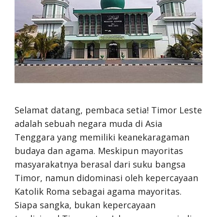
Selamat datang, pembaca setia! Timor Leste
adalah sebuah negara muda di Asia
Tenggara yang memiliki keanekaragaman
budaya dan agama. Meskipun mayoritas
masyarakatnya berasal dari suku bangsa
Timor, namun didominasi oleh kepercayaan
Katolik Roma sebagai agama mayoritas.
Siapa sangka, bukan kepercayaan