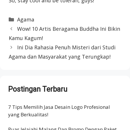
So, stay cool and be toleran, guys!
Categories
Agama
Wow! 10 Artis Beragama Buddha Ini Bikin
Kamu Kagum!
Ini Dia Rahasia Penuh Misteri dari Studi
Agama dan Masyarakat yang Terungkap!
Postingan Terbaru
7 Tips Memilih Jasa Desain Logo Profesional
yang Berkualitas!
Puas Jelajahi Malang Dan Bromo Dengan Paket