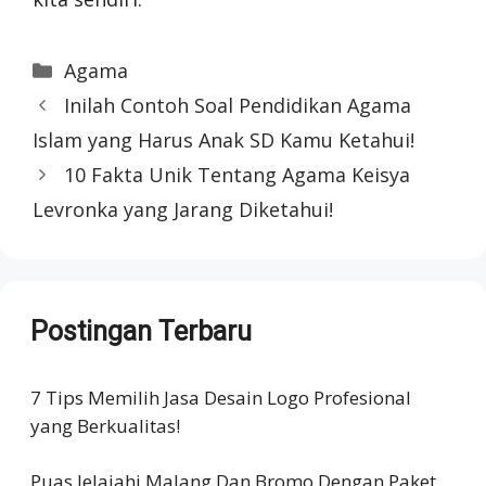
Categories
Agama
Inilah Contoh Soal Pendidikan Agama
Islam yang Harus Anak SD Kamu Ketahui!
10 Fakta Unik Tentang Agama Keisya
Levronka yang Jarang Diketahui!
Postingan Terbaru
7 Tips Memilih Jasa Desain Logo Profesional
yang Berkualitas!
Puas Jelajahi Malang Dan Bromo Dengan Paket