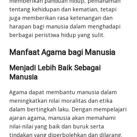
memberikan panduan hidup, pemahaman
tentang kehidupan dan kematian, tetapi
juga memberikan rasa ketenangan dan
harapan bagi manusia dalam menghadapi
berbagai peristiwa hidup yang sulit.
Manfaat Agama bagi Manusia
Menjadi Lebih Baik Sebagai
Manusia
Agama dapat membantu manusia dalam
meningkatkan nilai moralitas dan etika
dalam bertingkah laku. Dengan mempelajari
ajaran agama, manusia akan memahami
nilai-nilai yang baik dan buruk serta
tindakan yang diperbolehkan dan dilarang.