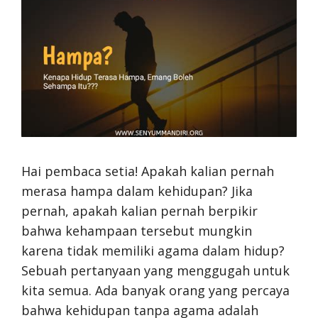
Hai pembaca setia! Apakah kalian pernah
merasa hampa dalam kehidupan? Jika
pernah, apakah kalian pernah berpikir
bahwa kehampaan tersebut mungkin
karena tidak memiliki agama dalam hidup?
Sebuah pertanyaan yang menggugah untuk
kita semua. Ada banyak orang yang percaya
bahwa kehidupan tanpa agama adalah