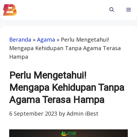
Skip
Me
to
content
Beranda
»
Agama
»
Perlu Mengetahui!
Mengapa Kehidupan Tanpa Agama Terasa
Hampa
Perlu Mengetahui!
Mengapa Kehidupan Tanpa
Agama Terasa Hampa
6 September 2023
by
Admin iBest