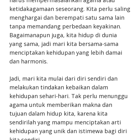
ketidakagamaan seseorang. Kita perlu saling
menghargai dan berempati satu sama lain
tanpa memandang perbedaan keyakinan.
Bagaimanapun juga, kita hidup di dunia
yang sama, jadi mari kita bersama-sama
menciptakan kehidupan yang lebih damai
dan harmonis.
Jadi, mari kita mulai dari diri sendiri dan
melakukan tindakan kebaikan dalam
kehidupan sehari-hari. Tak perlu menunggu
agama untuk memberikan makna dan
tujuan dalam hidup kita, karena kita
sendirilah yang mampu menciptakan arti
kehidupan yang unik dan istimewa bagi diri
kita sendiri.