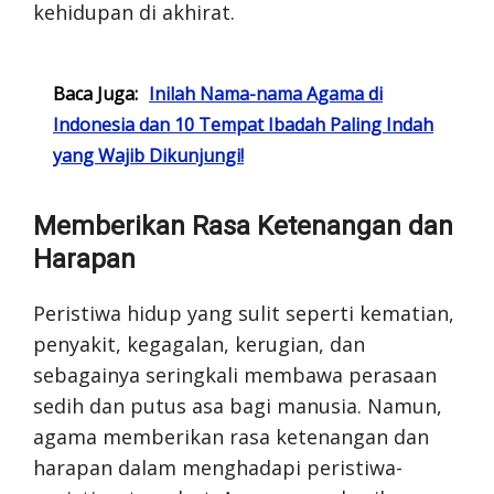
kehidupan di akhirat.
Baca Juga:
Inilah Nama-nama Agama di
Indonesia dan 10 Tempat Ibadah Paling Indah
yang Wajib Dikunjungi!
Memberikan Rasa Ketenangan dan
Harapan
Peristiwa hidup yang sulit seperti kematian,
penyakit, kegagalan, kerugian, dan
sebagainya seringkali membawa perasaan
sedih dan putus asa bagi manusia. Namun,
agama memberikan rasa ketenangan dan
harapan dalam menghadapi peristiwa-