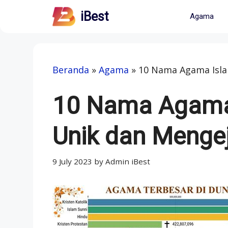
Skip
iBest
Agama
to
content
Beranda
»
Agama
»
10 Nama Agama Islam
10 Nama Agama 
Unik dan Mengej
9 July 2023
by
Admin iBest