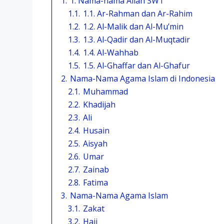
1.
1. Nama-nama Allah SWT
1.1.
1.1. Ar-Rahman dan Ar-Rahim
1.2.
1.2. Al-Malik dan Al-Mu’min
1.3.
1.3. Al-Qadir dan Al-Muqtadir
1.4.
1.4. Al-Wahhab
1.5.
1.5. Al-Ghaffar dan Al-Ghafur
2.
Nama-Nama Agama Islam di Indonesia
2.1.
Muhammad
2.2.
Khadijah
2.3.
Ali
2.4.
Husain
2.5.
Aisyah
2.6.
Umar
2.7.
Zainab
2.8.
Fatima
3.
Nama-Nama Agama Islam
3.1.
Zakat
3.2.
Haji