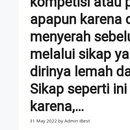
kompetisi atau 
apapun karena 
menyerah sebel
melalui sikap 
dirinya lemah d
Sikap seperti in
karena,…
31 May 2022
by
Admin iBest