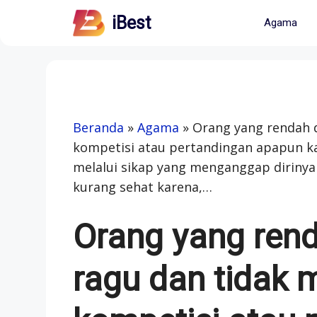
Skip
iBest
Agama
to
content
Beranda
»
Agama
»
Orang yang rendah d
kompetisi atau pertandingan apapun k
melalui sikap yang menganggap dirinya 
kurang sehat karena,…
Orang yang rend
ragu dan tidak 