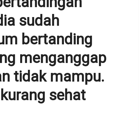
pertandingan
dia sudah
um bertanding
yang menganggap
an tidak mampu.
i kurang sehat