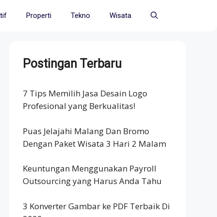
if
Properti
Tekno
Wisata
Postingan Terbaru
7 Tips Memilih Jasa Desain Logo
Profesional yang Berkualitas!
Puas Jelajahi Malang Dan Bromo
Dengan Paket Wisata 3 Hari 2 Malam
Keuntungan Menggunakan Payroll
Outsourcing yang Harus Anda Tahu
3 Konverter Gambar ke PDF Terbaik Di