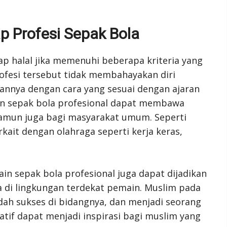
p Profesi Sepak Bola
ap halal jika memenuhi beberapa kriteria yang
rofesi tersebut tidak membahayakan diri
kannya dengan cara yang sesuai dengan ajaran
n sepak bola profesional dapat membawa
 namun juga bagi masyarakat umum. Seperti
kait dengan olahraga seperti kerja keras,
ain sepak bola profesional juga dapat dijadikan
 di lingkungan terdekat pemain. Muslim pada
h sukses di bidangnya, dan menjadi seorang
atif dapat menjadi inspirasi bagi muslim yang