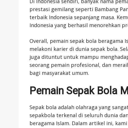
Di Indonesia sendiri, banyak nama pem
prestasi gemilang seperti Bambang Pa
terbaik Indonesia sepanjang masa. Kem
Indonesia yang berhasil menorehkan pr
Overall, pemain sepak bola beragama I
melakoni karier di dunia sepak bola. Se
juga dituntut untuk mampu menghadapi 
seorang pemain profesional, dan meraih
bagi masyarakat umum.
Pemain Sepak Bola M
Sepak bola adalah olahraga yang sangat
sepakbola terkenal di seluruh dunia d
beragama Islam. Dalam artikel ini, k