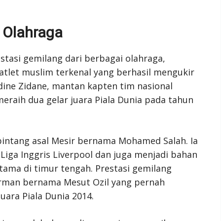
 Olahraga
tasi gemilang dari berbagai olahraga,
atlet muslim terkenal yang berhasil mengukir
edine Zidane, mantan kapten tim nasional
meraih dua gelar juara Piala Dunia pada tahun
 bintang asal Mesir bernama Mohamed Salah. Ia
Liga Inggris Liverpool dan juga menjadi bahan
tama di timur tengah. Prestasi gemilang
Jerman bernama Mesut Ozil yang pernah
ara Piala Dunia 2014.