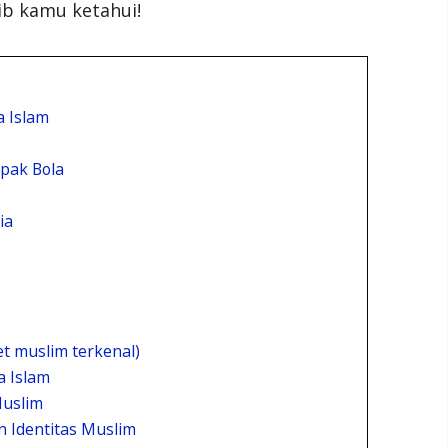
ib kamu ketahui!
 Islam
pak Bola
ia
t muslim terkenal)
 Islam
Muslim
 Identitas Muslim