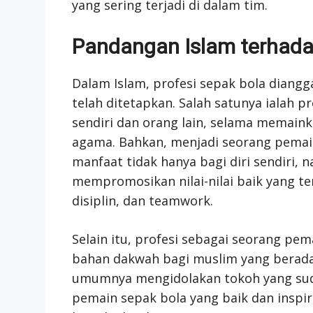
yang sering terjadi di dalam tim.
Pandangan Islam terhada
Dalam Islam, profesi sepak bola diangg
telah ditetapkan. Salah satunya ialah p
sendiri dan orang lain, selama memain
agama. Bahkan, menjadi seorang pemai
manfaat tidak hanya bagi diri sendiri,
mempromosikan nilai-nilai baik yang ter
disiplin, dan teamwork.
Selain itu, profesi sebagai seorang pem
bahan dakwah bagi muslim yang berada
umumnya mengidolakan tokoh yang suda
pemain sepak bola yang baik dan inspir