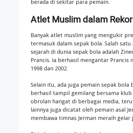
berada di sekitar para pemain.
Atlet Muslim dalam Rekor
Banyak atlet muslim yang mengukir pres
termasuk dalam sepak bola. Salah satu 
sejarah di dunia sepak bola adalah Zin
Prancis. Ia berhasil mengantar Prancis 
1998 dan 2002.
Selain itu, ada juga pemain sepak bola
berhasil tampil gemilang bersama klub 
obrolan hangat di berbagai media, teru
lainnya juga dicatat oleh pemain asal 
membawa timnas Jerman meraih gelar ju