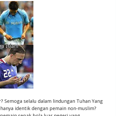
? Semoga selalu dalam lindungan Tuhan Yang
a hanya identik dengan pemain non-muslim?
i pemain sepak bola luar negeri yang