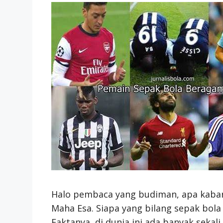
Halo pembaca yang budiman, apa kabar
Maha Esa. Siapa yang bilang sepak bol
Faktanya, di dunia ini ada banyak sekal