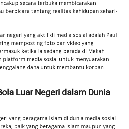
encakup secara terbuka membicarakan
u berbicara tentang realitas kehidupan sehari-
r negeri yang aktif di media sosial adalah Paul
ring memposting foto dan video yang
ermasuk ketika ia sedang berada di Mekah
 platform media sosial untuk menyuarakan
menggalang dana untuk membantu korban
ola Luar Negeri dalam Dunia
eri yang beragama Islam di dunia media sosial
reka, baik yang beragama Islam maupun yang