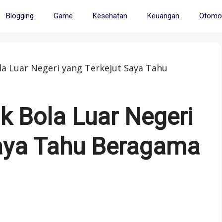
Blogging
Game
Kesehatan
Keuangan
Otomot
a Luar Negeri yang Terkejut Saya Tahu
 Bola Luar Negeri
Saya Tahu Beragama