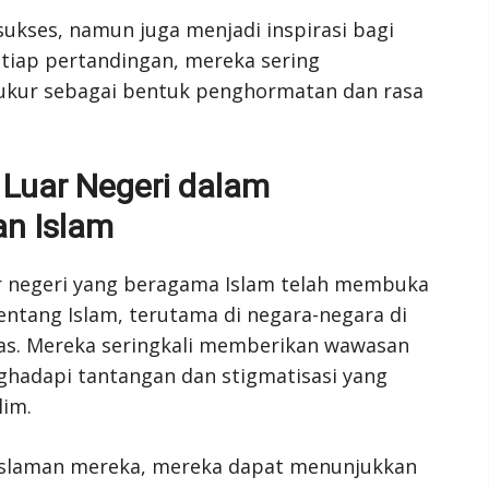
sukses, namun juga menjadi inspirasi bagi
etiap pertandingan, mereka sering
ukur sebagai bentuk penghormatan dan rasa
 Luar Negeri dalam
n Islam
ar negeri yang beragama Islam telah membuka
tang Islam, terutama di negara-negara di
s. Mereka seringkali memberikan wawasan
ghadapi tantangan dan stigmatisasi yang
lim.
islaman mereka, mereka dapat menunjukkan