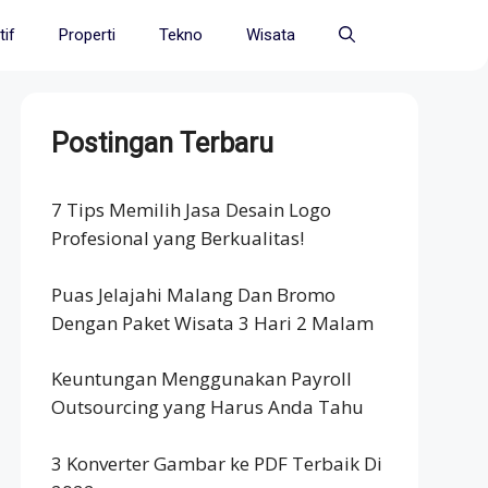
if
Properti
Tekno
Wisata
Postingan Terbaru
7 Tips Memilih Jasa Desain Logo
Profesional yang Berkualitas!
Puas Jelajahi Malang Dan Bromo
Dengan Paket Wisata 3 Hari 2 Malam
Keuntungan Menggunakan Payroll
Outsourcing yang Harus Anda Tahu
3 Konverter Gambar ke PDF Terbaik Di