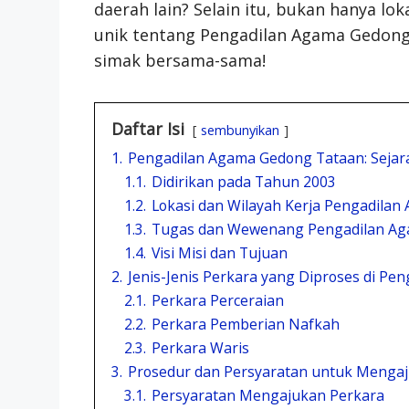
daerah lain? Selain itu, bukan hanya lo
unik tentang Pengadilan Agama Gedong 
simak bersama-sama!
Daftar Isi
sembunyikan
1.
Pengadilan Agama Gedong Tataan: Sejar
1.1.
Didirikan pada Tahun 2003
1.2.
Lokasi dan Wilayah Kerja Pengadila
1.3.
Tugas dan Wewenang Pengadilan Ag
1.4.
Visi Misi dan Tujuan
2.
Jenis-Jenis Perkara yang Diproses di P
2.1.
Perkara Perceraian
2.2.
Perkara Pemberian Nafkah
2.3.
Perkara Waris
3.
Prosedur dan Persyaratan untuk Menga
3.1.
Persyaratan Mengajukan Perkara