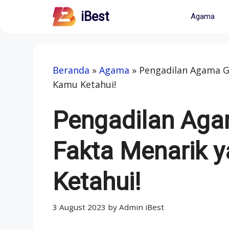
Skip
iBest
Agama
to
content
Beranda
»
Agama
»
Pengadilan Agama G
Kamu Ketahui!
Pengadilan Aga
Fakta Menarik 
Ketahui!
3 August 2023
by
Admin iBest