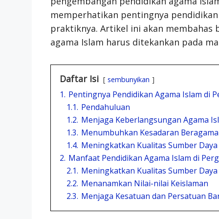
pengembangan pendidikan agama Islam i
memperhatikan pentingnya pendidikan 
praktiknya. Artikel ini akan membahas
agama Islam harus ditekankan pada mas
Daftar Isi
sembunyikan
1.
Pentingnya Pendidikan Agama Islam di P
1.1.
Pendahuluan
1.2.
Menjaga Keberlangsungan Agama Is
1.3.
Menumbuhkan Kesadaran Beragama
1.4.
Meningkatkan Kualitas Sumber Daya
2.
Manfaat Pendidikan Agama Islam di Per
2.1.
Meningkatkan Kualitas Sumber Daya
2.2.
Menanamkan Nilai-nilai Keislaman
2.3.
Menjaga Kesatuan dan Persatuan Ba