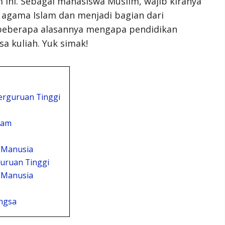
ni. Sebagai mahasiswa Muslim, wajib kiranya
agama Islam dan menjadi bagian dari
 beberapa alasannya mengapa pendidikan
a kuliah. Yuk simak!
erguruan Tinggi
lam
 Manusia
guruan Tinggi
 Manusia
ngsa