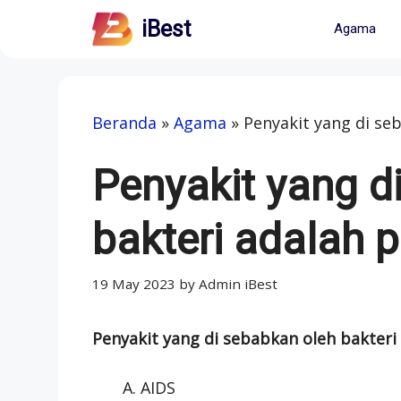
Skip
iBest
Agama
to
content
Beranda
»
Agama
»
Penyakit yang di se
Penyakit yang d
bakteri adalah p
19 May 2023
by
Admin iBest
Penyakit yang di sebabkan oleh bakteri
AIDS