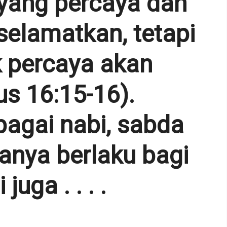
yang percaya dan
selamatkan, tetapi
k percaya akan
s 16:15-16).
agai nabi, sabda
hanya berlaku bagi
juga . . . .