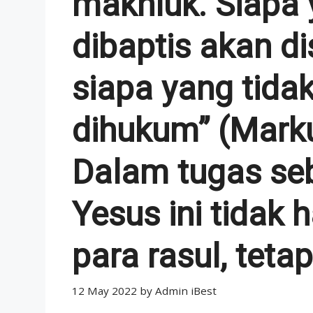
makhluk. Siapa 
dibaptis akan di
siapa yang tida
dihukum” (Marku
Dalam tugas seb
Yesus ini tidak 
para rasul, tetapi 
12 May 2022
by
Admin iBest