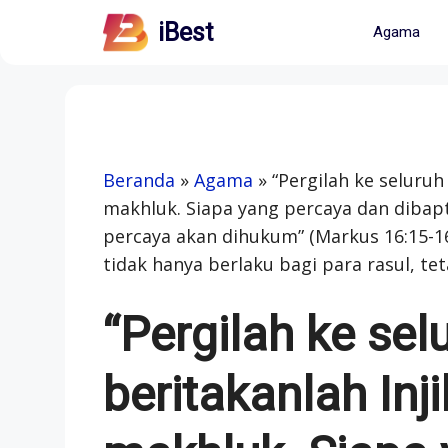
Skip
iBest
Agama
to
content
Beranda
»
Agama
»
“Pergilah ke seluruh
makhluk. Siapa yang percaya dan dibapt
percaya akan dihukum” (Markus 16:15-16
tidak hanya berlaku bagi para rasul, tetapi
“Pergilah ke sel
beritakanlah Inj