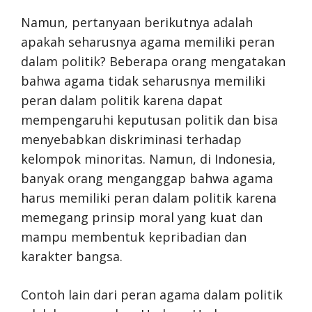
Namun, pertanyaan berikutnya adalah
apakah seharusnya agama memiliki peran
dalam politik? Beberapa orang mengatakan
bahwa agama tidak seharusnya memiliki
peran dalam politik karena dapat
mempengaruhi keputusan politik dan bisa
menyebabkan diskriminasi terhadap
kelompok minoritas. Namun, di Indonesia,
banyak orang menganggap bahwa agama
harus memiliki peran dalam politik karena
memegang prinsip moral yang kuat dan
mampu membentuk kepribadian dan
karakter bangsa.
Contoh lain dari peran agama dalam politik