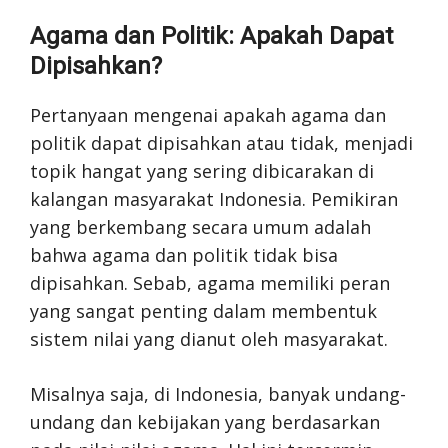
Agama dan Politik: Apakah Dapat
Dipisahkan?
Pertanyaan mengenai apakah agama dan
politik dapat dipisahkan atau tidak, menjadi
topik hangat yang sering dibicarakan di
kalangan masyarakat Indonesia. Pemikiran
yang berkembang secara umum adalah
bahwa agama dan politik tidak bisa
dipisahkan. Sebab, agama memiliki peran
yang sangat penting dalam membentuk
sistem nilai yang dianut oleh masyarakat.
Misalnya saja, di Indonesia, banyak undang-
undang dan kebijakan yang berdasarkan