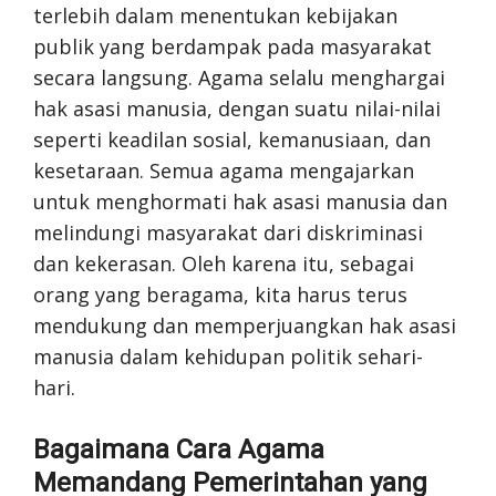
terlebih dalam menentukan kebijakan
publik yang berdampak pada masyarakat
secara langsung. Agama selalu menghargai
hak asasi manusia, dengan suatu nilai-nilai
seperti keadilan sosial, kemanusiaan, dan
kesetaraan. Semua agama mengajarkan
untuk menghormati hak asasi manusia dan
melindungi masyarakat dari diskriminasi
dan kekerasan. Oleh karena itu, sebagai
orang yang beragama, kita harus terus
mendukung dan memperjuangkan hak asasi
manusia dalam kehidupan politik sehari-
hari.
Bagaimana Cara Agama
Memandang Pemerintahan yang