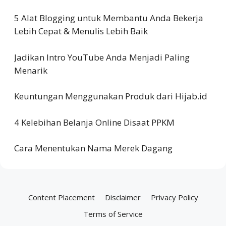
5 Alat Blogging untuk Membantu Anda Bekerja
Lebih Cepat & Menulis Lebih Baik
Jadikan Intro YouTube Anda Menjadi Paling
Menarik
Keuntungan Menggunakan Produk dari Hijab.id
4 Kelebihan Belanja Online Disaat PPKM
Cara Menentukan Nama Merek Dagang
Content Placement
Disclaimer
Privacy Policy
Terms of Service