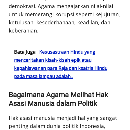
demokrasi. Agama mengajarkan nilai-nilai
untuk memerangi korupsi seperti kejujuran,
ketulusan, kesederhanaan, keadilan, dan
keberanian.
Baca Juga:
Kesusastraan Hindu yang
menceritakan kisah-kisah epik atau
kepahlawanan para Raja dan ksatria Hindu
pada masa lampau adalah...
Bagaimana Agama Melihat Hak
Asasi Manusia dalam Politik
Hak asasi manusia menjadi hal yang sangat
penting dalam dunia politik Indonesia,