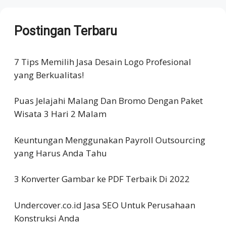
Postingan Terbaru
7 Tips Memilih Jasa Desain Logo Profesional
yang Berkualitas!
Puas Jelajahi Malang Dan Bromo Dengan Paket
Wisata 3 Hari 2 Malam
Keuntungan Menggunakan Payroll Outsourcing
yang Harus Anda Tahu
3 Konverter Gambar ke PDF Terbaik Di 2022
Undercover.co.id Jasa SEO Untuk Perusahaan
Konstruksi Anda