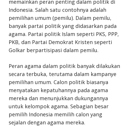
memainkan peran penting dalam politik di
Indonesia. Salah satu contohnya adalah
pemilihan umum (pemilu). Dalam pemilu,
banyak partai politik yang didasarkan pada
agama. Partai politik Islam seperti PKS, PPP,
PKB, dan Partai Demokrat Kristen seperti
Golkar berpartisipasi dalam pemilu.
Peran agama dalam politik banyak dilakukan
secara terbuka, terutama dalam kampanye
pemilihan umum. Calon politik biasanya
menyatakan kepatuhannya pada agama
mereka dan menunjukkan dukungannya
untuk kelompok agama. Sebagian besar
pemilih Indonesia memilih calon yang
sejalan dengan agama mereka.