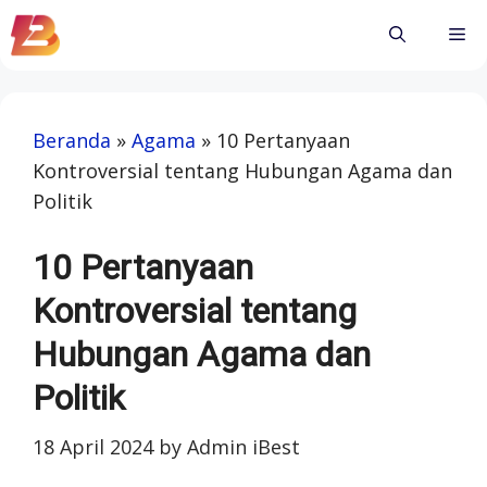
Skip
Me
to
content
Beranda
»
Agama
»
10 Pertanyaan
Kontroversial tentang Hubungan Agama dan
Politik
10 Pertanyaan
Kontroversial tentang
Hubungan Agama dan
Politik
18 April 2024
by
Admin iBest