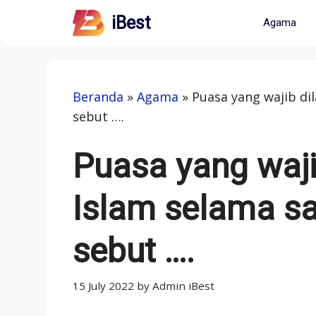
Skip
iBest
Agama
to
content
Beranda
»
Agama
»
Puasa yang wajib di
sebut ….
Puasa yang waji
Islam selama sa
sebut ….
15 July 2022
by
Admin iBest