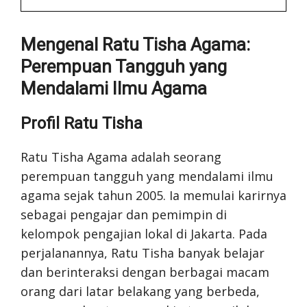
Mengenal Ratu Tisha Agama:
Perempuan Tangguh yang
Mendalami Ilmu Agama
Profil Ratu Tisha
Ratu Tisha Agama adalah seorang
perempuan tangguh yang mendalami ilmu
agama sejak tahun 2005. Ia memulai karirnya
sebagai pengajar dan pemimpin di
kelompok pengajian lokal di Jakarta. Pada
perjalanannya, Ratu Tisha banyak belajar
dan berinteraksi dengan berbagai macam
orang dari latar belakang yang berbeda,