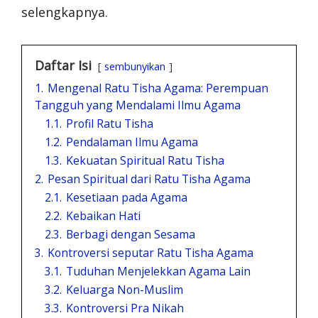
selengkapnya.
Daftar Isi
sembunyikan
1.
Mengenal Ratu Tisha Agama: Perempuan
Tangguh yang Mendalami Ilmu Agama
1.1.
Profil Ratu Tisha
1.2.
Pendalaman Ilmu Agama
1.3.
Kekuatan Spiritual Ratu Tisha
2.
Pesan Spiritual dari Ratu Tisha Agama
2.1.
Kesetiaan pada Agama
2.2.
Kebaikan Hati
2.3.
Berbagi dengan Sesama
3.
Kontroversi seputar Ratu Tisha Agama
3.1.
Tuduhan Menjelekkan Agama Lain
3.2.
Keluarga Non-Muslim
3.3.
Kontroversi Pra Nikah