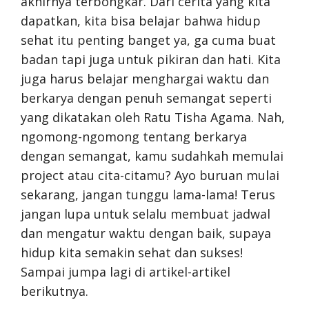
akhirnya terbongkar. Dari cerita yang kita
dapatkan, kita bisa belajar bahwa hidup
sehat itu penting banget ya, ga cuma buat
badan tapi juga untuk pikiran dan hati. Kita
juga harus belajar menghargai waktu dan
berkarya dengan penuh semangat seperti
yang dikatakan oleh Ratu Tisha Agama. Nah,
ngomong-ngomong tentang berkarya
dengan semangat, kamu sudahkah memulai
project atau cita-citamu? Ayo buruan mulai
sekarang, jangan tunggu lama-lama! Terus
jangan lupa untuk selalu membuat jadwal
dan mengatur waktu dengan baik, supaya
hidup kita semakin sehat dan sukses!
Sampai jumpa lagi di artikel-artikel
berikutnya.