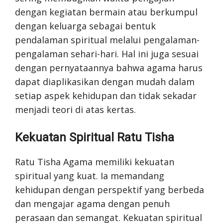
dengan kegiatan bermain atau berkumpul
dengan keluarga sebagai bentuk
pendalaman spiritual melalui pengalaman-
pengalaman sehari-hari. Hal ini juga sesuai
dengan pernyataannya bahwa agama harus
dapat diaplikasikan dengan mudah dalam
setiap aspek kehidupan dan tidak sekadar
menjadi teori di atas kertas.
Kekuatan Spiritual Ratu Tisha
Ratu Tisha Agama memiliki kekuatan
spiritual yang kuat. Ia memandang
kehidupan dengan perspektif yang berbeda
dan mengajar agama dengan penuh
perasaan dan semangat. Kekuatan spiritual