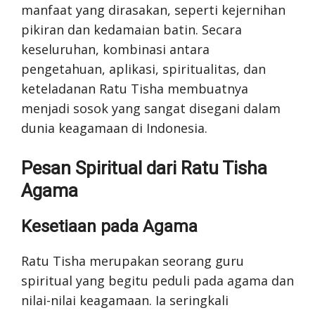
manfaat yang dirasakan, seperti kejernihan
pikiran dan kedamaian batin. Secara
keseluruhan, kombinasi antara
pengetahuan, aplikasi, spiritualitas, dan
keteladanan Ratu Tisha membuatnya
menjadi sosok yang sangat disegani dalam
dunia keagamaan di Indonesia.
Pesan Spiritual dari Ratu Tisha
Agama
Kesetiaan pada Agama
Ratu Tisha merupakan seorang guru
spiritual yang begitu peduli pada agama dan
nilai-nilai keagamaan. Ia seringkali