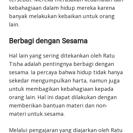
kebahagiaan dalam hidup mereka karena
banyak melakukan kebaikan untuk orang
lain.
Berbagi dengan Sesama
Hal lain yang sering ditekankan oleh Ratu
Tisha adalah pentingnya berbagi dengan
sesama. Ia percaya bahwa hidup tidak hanya
sekedar mengumpulkan harta, namun juga
untuk membagikan kebahagiaan kepada
orang lain. Hal ini dapat dilakukan dengan
memberikan bantuan materi dan non-
materi untuk sesama.
Melalui pengajaran yang diajarkan oleh Ratu