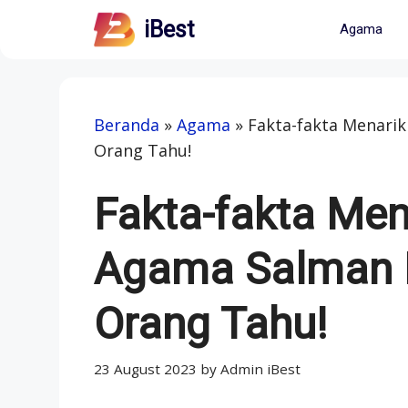
Skip
iBest
Agama
to
content
Beranda
»
Agama
»
Fakta-fakta Menari
Orang Tahu!
Fakta-fakta Me
Agama Salman 
Orang Tahu!
23 August 2023
by
Admin iBest