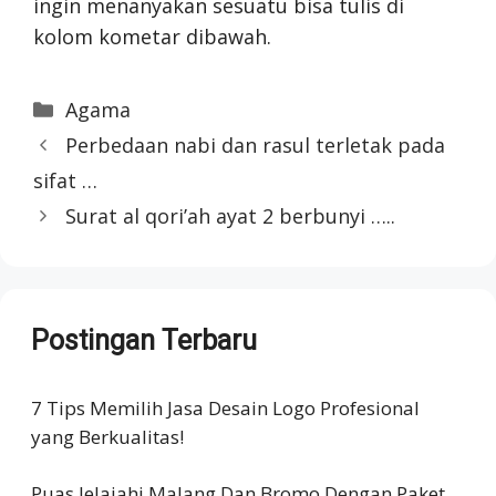
ingin menanyakan sesuatu bisa tulis di
kolom kometar dibawah.
Categories
Agama
Perbedaan nabi dan rasul terletak pada
sifat …
Surat al qori’ah ayat 2 berbunyi …..
Postingan Terbaru
7 Tips Memilih Jasa Desain Logo Profesional
yang Berkualitas!
Puas Jelajahi Malang Dan Bromo Dengan Paket