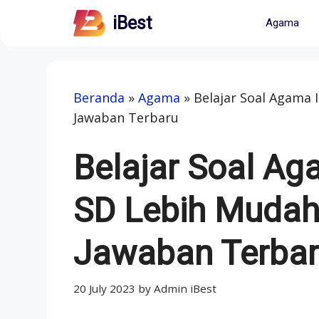
Skip
iBest
Agama
to
content
Beranda
»
Agama
»
Belajar Soal Agama 
Jawaban Terbaru
Belajar Soal Ag
SD Lebih Mudah
Jawaban Terba
20 July 2023
by
Admin iBest