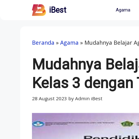
Skip
iBest
Agama
to
content
Beranda
»
Agama
»
Mudahnya Belajar Ag
Mudahnya Belaj
Kelas 3 dengan T
28 August 2023
by
Admin iBest