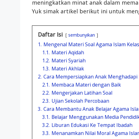
meningkatkan minat anak dalam memah
Yuk simak artikel berikut ini untuk men
Daftar Isi
sembunyikan
1.
Mengenal Materi Soal Agama Islam Kelas
1.1.
Materi Aqidah
1.2.
Materi Syariah
1.3.
Materi Akhlak
2.
Cara Mempersiapkan Anak Menghadapi S
2.1.
Membaca Materi dengan Baik
2.2.
Mengerjakan Latihan Soal
2.3.
Ujian Sekolah Percobaan
3.
Cara Membantu Anak Belajar Agama Islam
3.1.
Belajar Menggunakan Media Pendidika
3.2.
Liburan Edukasi Ke Tempat Ibadah
3.3.
Menanamkan Nilai Moral Agama Islam