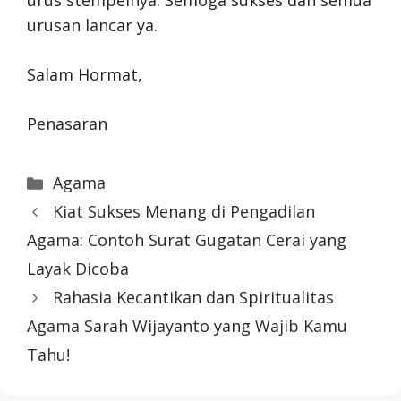
urus stempelnya. Semoga sukses dan semua
urusan lancar ya.
Salam Hormat,
Penasaran
Categories
Agama
Kiat Sukses Menang di Pengadilan
Agama: Contoh Surat Gugatan Cerai yang
Layak Dicoba
Rahasia Kecantikan dan Spiritualitas
Agama Sarah Wijayanto yang Wajib Kamu
Tahu!