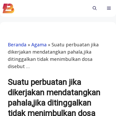
Skip
Me
to
content
Beranda
»
Agama
»
Suatu perbuatan jika
dikerjakan mendatangkan pahala,jika
ditinggalkan tidak menimbulkan dosa
disebut …
Suatu perbuatan jika
dikerjakan mendatangkan
pahala,jika ditinggalkan
tidak menimbulkan dosa