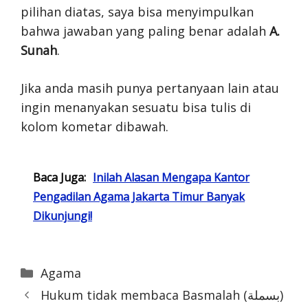
pilihan diatas, saya bisa menyimpulkan
bahwa jawaban yang paling benar adalah
A.
Sunah
.
Jika anda masih punya pertanyaan lain atau
ingin menanyakan sesuatu bisa tulis di
kolom kometar dibawah.
Baca Juga:
Inilah Alasan Mengapa Kantor
Pengadilan Agama Jakarta Timur Banyak
Dikunjungi!
Categories
Agama
Hukum tidak membaca Basmalah (بسملة)