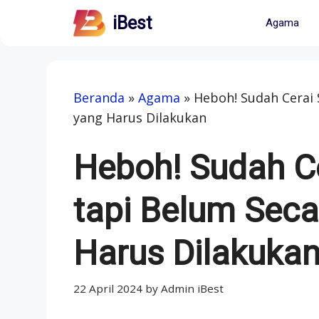
Skip
iBest
Agama
to
content
Beranda
»
Agama
»
Heboh! Sudah Cerai 
yang Harus Dilakukan
Heboh! Sudah C
tapi Belum Seca
Harus Dilakuka
22 April 2024
by
Admin iBest