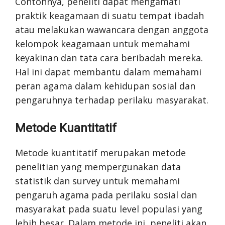
Contohnya, peneliti dapat mengamati
praktik keagamaan di suatu tempat ibadah
atau melakukan wawancara dengan anggota
kelompok keagamaan untuk memahami
keyakinan dan tata cara beribadah mereka.
Hal ini dapat membantu dalam memahami
peran agama dalam kehidupan sosial dan
pengaruhnya terhadap perilaku masyarakat.
Metode Kuantitatif
Metode kuantitatif merupakan metode
penelitian yang mempergunakan data
statistik dan survey untuk memahami
pengaruh agama pada perilaku sosial dan
masyarakat pada suatu level populasi yang
lebih besar. Dalam metode ini, peneliti akan