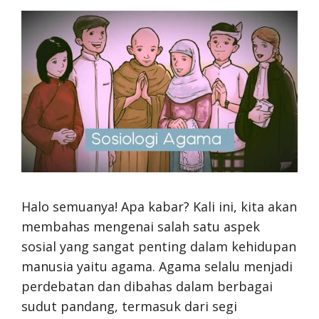
Halo semuanya! Apa kabar? Kali ini, kita akan
membahas mengenai salah satu aspek
sosial yang sangat penting dalam kehidupan
manusia yaitu agama. Agama selalu menjadi
perdebatan dan dibahas dalam berbagai
sudut pandang, termasuk dari segi