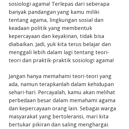
sosiologi agama! Terlepas dari seberapa
banyak pandangan yang kamu miliki
tentang agama, lingkungan sosial dan
keadaan politik yang membentuk
kepercayaan dan keyakinan, tidak bisa
diabaikan. Jadi, yuk kita terus belajar dan
menggali lebih dalam lagi tentang teori-
teori dan praktik-praktik sosiologi agama!
Jangan hanya memahami teori-teori yang
ada, namun terapkanlah dalam kehidupan
sehari-hari. Percayalah, kamu akan melihat
perbedaan besar dalam memahami agama
dan kepercayaan orang lain. Sebagai warga
masyarakat yang bertoleransi, mari kita
bertukar pikiran dan saling menghargai.