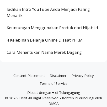
Jadikan Intro YouTube Anda Menjadi Paling
Menarik
Keuntungan Menggunakan Produk dari Hijab.id
4 Kelebihan Belanja Online Disaat PPKM
Cara Menentukan Nama Merek Dagang
Content Placement
Disclaimer
Privacy Policy
Terms of Service
Dibuat dengan ♥ di Tulungagung
© 2026
iBest
All Right Reserved - Konten ini dilindungi oleh
DMCA