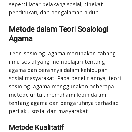
seperti latar belakang sosial, tingkat
pendidikan, dan pengalaman hidup.
Metode dalam Teori Sosiologi
Agama
Teori sosiologi agama merupakan cabang
ilmu sosial yang mempelajari tentang
agama dan perannya dalam kehidupan
sosial masyarakat. Pada penelitiannya, teori
sosiologi agama menggunakan beberapa
metode untuk memahami lebih dalam
tentang agama dan pengaruhnya terhadap
perilaku sosial dan masyarakat.
Metode Kualitatif