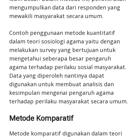
mengumpulkan data dari responden yang
mewakili masyarakat secara umum.
Contoh penggunaan metode kuantitatif
dalam teori sosiologi agama yaitu dengan
melakukan survey yang bertujuan untuk
mengetahui seberapa besar pengaruh
agama terhadap perilaku sosial masyarakat.
Data yang diperoleh nantinya dapat
digunakan untuk membuat analisis dan
kesimpulan mengenai pengaruh agama
terhadap perilaku masyarakat secara umum.
Metode Komparatif
Metode komparatif digunakan dalam teori