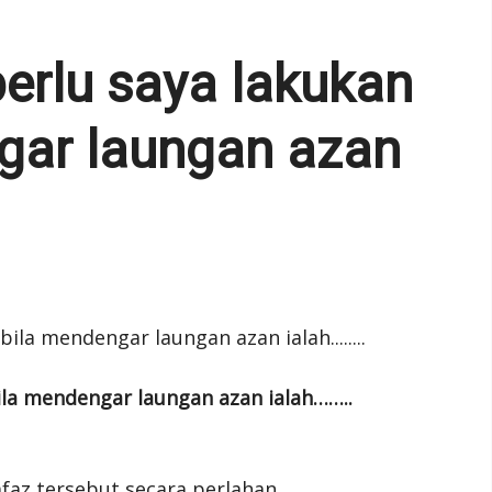
erlu saya lakukan
gar laungan azan
ila mendengar laungan azan ialah……..
az tersebut secara perlahan