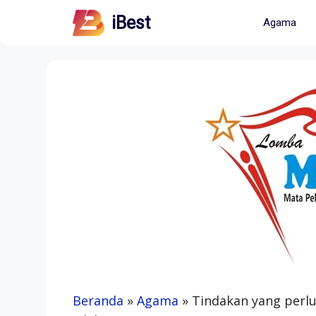
Skip
iBest
Agama
to
content
Beranda
»
Agama
»
Tindakan yang perlu