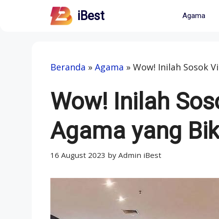
Skip
iBest
Agama
to
content
Beranda
»
Agama
»
Wow! Inilah Sosok V
Wow! Inilah Sos
Agama yang Bik
16 August 2023
by
Admin iBest