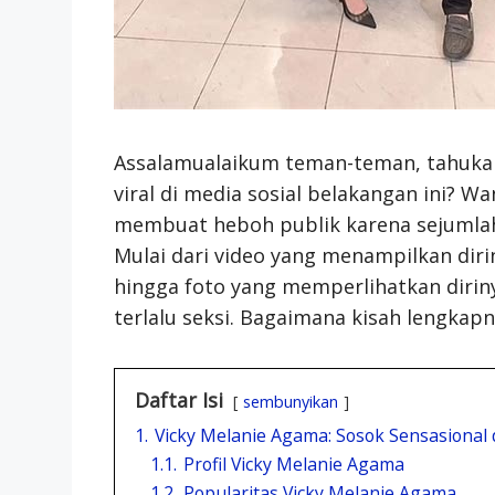
Assalamualaikum teman-teman, tahukah
viral di media sosial belakangan ini? W
membuat heboh publik karena sejumlah
Mulai dari video yang menampilkan dir
hingga foto yang memperlihatkan diri
terlalu seksi. Bagaimana kisah lengkapny
Daftar Isi
sembunyikan
1.
Vicky Melanie Agama: Sosok Sensasional d
1.1.
Profil Vicky Melanie Agama
1.2.
Popularitas Vicky Melanie Agama