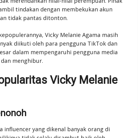
dak merendahkan nilai-nilai perempuan. Pihak
gambil tindakan dengan membekukan akun
an tidak pantas ditonton.
kepopulerannya, Vicky Melanie Agama masih
anyak diikuti oleh para pengguna TikTok dan
 besar dalam mempengaruhi pengguna media
f dan menghibur.
Popularitas Vicky Melanie
enonoh
a influencer yang dikenal banyak orang di
likinya tidak selalu disambut baik oleh