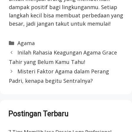
dampak positif bagi lingkunganmu. Setiap
langkah kecil bisa membuat perbedaan yang
besar, jadi jangan takut untuk memulai!
Categories
Agama
Inilah Rahasia Keagungan Agama Grace
Tahir yang Belum Kamu Tahu!
Misteri Faktor Agama dalam Perang
Padri, kenapa begitu Sentralnya?
Postingan Terbaru
7 Tips Memilih Jasa Desain Logo Profesional