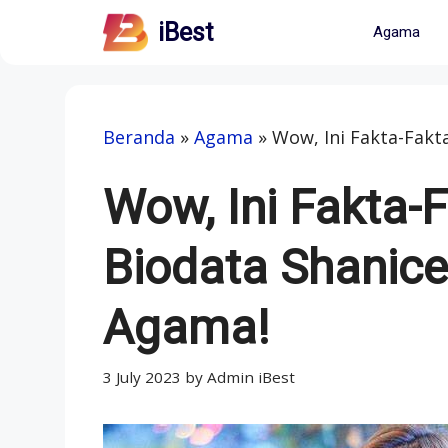
Skip
iBest
Agama
to
content
Beranda
»
Agama
»
Wow, Ini Fakta-Fakt
Wow, Ini Fakta-
Biodata Shanic
Agama!
3 July 2023
by
Admin iBest