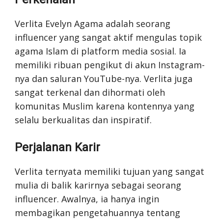
Verlita Evelyn Agama adalah seorang
influencer yang sangat aktif mengulas topik
agama Islam di platform media sosial. Ia
memiliki ribuan pengikut di akun Instagram-
nya dan saluran YouTube-nya. Verlita juga
sangat terkenal dan dihormati oleh
komunitas Muslim karena kontennya yang
selalu berkualitas dan inspiratif.
Perjalanan Karir
Verlita ternyata memiliki tujuan yang sangat
mulia di balik karirnya sebagai seorang
influencer. Awalnya, ia hanya ingin
membagikan pengetahuannya tentang