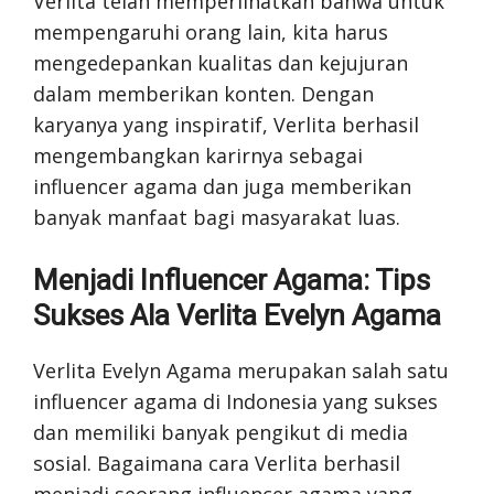
Verlita telah memperlihatkan bahwa untuk
mempengaruhi orang lain, kita harus
mengedepankan kualitas dan kejujuran
dalam memberikan konten. Dengan
karyanya yang inspiratif, Verlita berhasil
mengembangkan karirnya sebagai
influencer agama dan juga memberikan
banyak manfaat bagi masyarakat luas.
Menjadi Influencer Agama: Tips
Sukses Ala Verlita Evelyn Agama
Verlita Evelyn Agama merupakan salah satu
influencer agama di Indonesia yang sukses
dan memiliki banyak pengikut di media
sosial. Bagaimana cara Verlita berhasil
menjadi seorang influencer agama yang