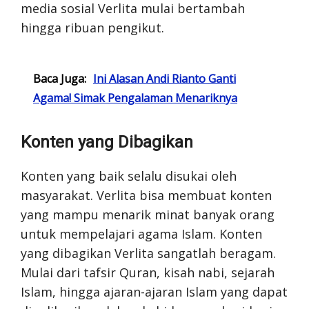
media sosial Verlita mulai bertambah
hingga ribuan pengikut.
Baca Juga:
Ini Alasan Andi Rianto Ganti
Agama! Simak Pengalaman Menariknya
Konten yang Dibagikan
Konten yang baik selalu disukai oleh
masyarakat. Verlita bisa membuat konten
yang mampu menarik minat banyak orang
untuk mempelajari agama Islam. Konten
yang dibagikan Verlita sangatlah beragam.
Mulai dari tafsir Quran, kisah nabi, sejarah
Islam, hingga ajaran-ajaran Islam yang dapat