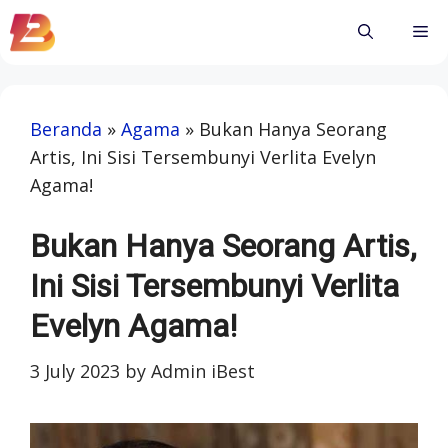
Skip
Me
to
content
Beranda
»
Agama
»
Bukan Hanya Seorang
Artis, Ini Sisi Tersembunyi Verlita Evelyn
Agama!
Bukan Hanya Seorang Artis,
Ini Sisi Tersembunyi Verlita
Evelyn Agama!
3 July 2023
by
Admin iBest