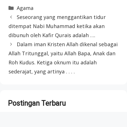
Categories
Agama
Seseorang yang menggantikan tidur
ditempat Nabi Muhammad ketika akan
dibunuh oleh Kafir Qurais adalah ….
Dalam iman Kristen Allah dikenal sebagai
Allah Tritunggal, yaitu Allah Bapa, Anak dan
Roh Kudus. Ketiga oknum itu adalah
sederajat, yang artinya . . . .
Postingan Terbaru
7 Tips Memilih Jasa Desain Logo Profesional