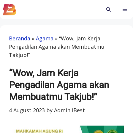
Skip
Me
to
content
Beranda
»
Agama
»
“Wow, Jam Kerja
Pengadilan Agama akan Membuatmu
Takjub!”
“Wow, Jam Kerja
Pengadilan Agama akan
Membuatmu Takjub!”
4 August 2023
by
Admin iBest