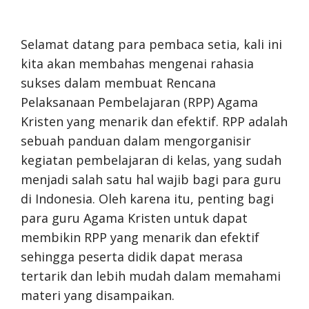
Selamat datang para pembaca setia, kali ini
kita akan membahas mengenai rahasia
sukses dalam membuat Rencana
Pelaksanaan Pembelajaran (RPP) Agama
Kristen yang menarik dan efektif. RPP adalah
sebuah panduan dalam mengorganisir
kegiatan pembelajaran di kelas, yang sudah
menjadi salah satu hal wajib bagi para guru
di Indonesia. Oleh karena itu, penting bagi
para guru Agama Kristen untuk dapat
membikin RPP yang menarik dan efektif
sehingga peserta didik dapat merasa
tertarik dan lebih mudah dalam memahami
materi yang disampaikan.