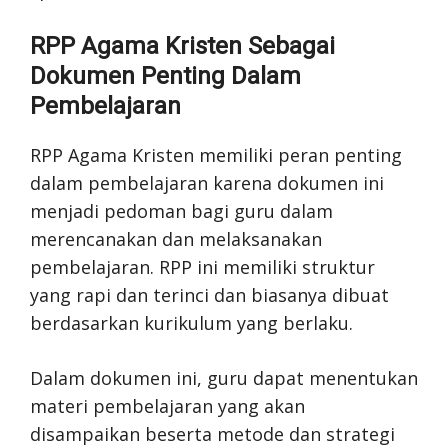
RPP Agama Kristen Sebagai
Dokumen Penting Dalam
Pembelajaran
RPP Agama Kristen memiliki peran penting
dalam pembelajaran karena dokumen ini
menjadi pedoman bagi guru dalam
merencanakan dan melaksanakan
pembelajaran. RPP ini memiliki struktur
yang rapi dan terinci dan biasanya dibuat
berdasarkan kurikulum yang berlaku.
Dalam dokumen ini, guru dapat menentukan
materi pembelajaran yang akan
disampaikan beserta metode dan strategi