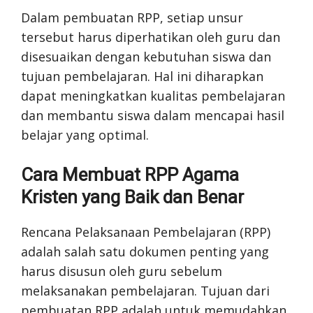
Dalam pembuatan RPP, setiap unsur
tersebut harus diperhatikan oleh guru dan
disesuaikan dengan kebutuhan siswa dan
tujuan pembelajaran. Hal ini diharapkan
dapat meningkatkan kualitas pembelajaran
dan membantu siswa dalam mencapai hasil
belajar yang optimal.
Cara Membuat RPP Agama
Kristen yang Baik dan Benar
Rencana Pelaksanaan Pembelajaran (RPP)
adalah salah satu dokumen penting yang
harus disusun oleh guru sebelum
melaksanakan pembelajaran. Tujuan dari
pembuatan RPP adalah untuk memudahkan