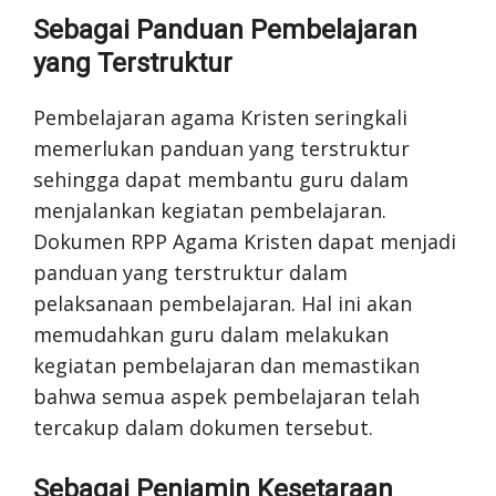
Sebagai Panduan Pembelajaran
yang Terstruktur
Pembelajaran agama Kristen seringkali
memerlukan panduan yang terstruktur
sehingga dapat membantu guru dalam
menjalankan kegiatan pembelajaran.
Dokumen RPP Agama Kristen dapat menjadi
panduan yang terstruktur dalam
pelaksanaan pembelajaran. Hal ini akan
memudahkan guru dalam melakukan
kegiatan pembelajaran dan memastikan
bahwa semua aspek pembelajaran telah
tercakup dalam dokumen tersebut.
Sebagai Penjamin Kesetaraan