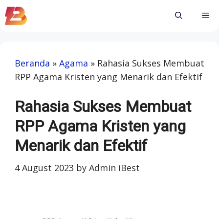
Skip
Me
to
content
Beranda
»
Agama
»
Rahasia Sukses Membuat
RPP Agama Kristen yang Menarik dan Efektif
Rahasia Sukses Membuat
RPP Agama Kristen yang
Menarik dan Efektif
4 August 2023
by
Admin iBest