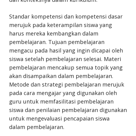
Standar kompetensi dan kompetensi dasar
merujuk pada keterampilan siswa yang
harus mereka kembangkan dalam
pembelajaran. Tujuan pembelajaran
mengacu pada hasil yang ingin dicapai oleh
siswa setelah pembelajaran selesai. Materi
pembelajaran mencakup semua topik yang
akan disampaikan dalam pembelajaran.
Metode dan strategi pembelajaran merujuk
pada cara mengajar yang digunakan oleh
guru untuk memfasilitasi pembelajaran
siswa dan penilaian pembelajaran digunakan
untuk mengevaluasi pencapaian siswa
dalam pembelajaran.