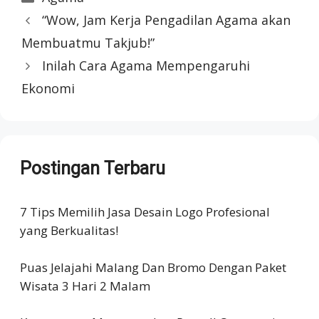
“Wow, Jam Kerja Pengadilan Agama akan
Membuatmu Takjub!”
Inilah Cara Agama Mempengaruhi
Ekonomi
Postingan Terbaru
7 Tips Memilih Jasa Desain Logo Profesional
yang Berkualitas!
Puas Jelajahi Malang Dan Bromo Dengan Paket
Wisata 3 Hari 2 Malam