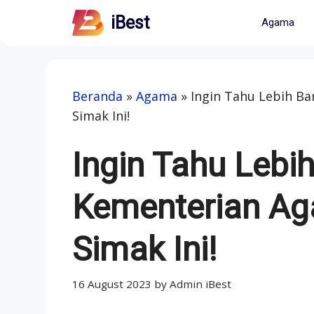
Skip
iBest
Agama
to
content
Beranda
»
Agama
»
Ingin Tahu Lebih B
Simak Ini!
Ingin Tahu Lebi
Kementerian Ag
Simak Ini!
16 August 2023
by
Admin iBest