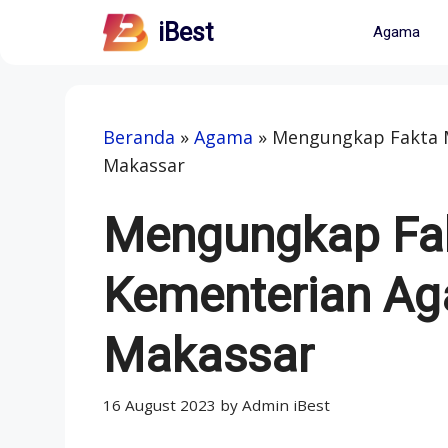
Skip
iBest
Agama
to
content
Beranda
»
Agama
»
Mengungkap Fakta M
Makassar
Mengungkap Fak
Kementerian A
Makassar
16 August 2023
by
Admin iBest