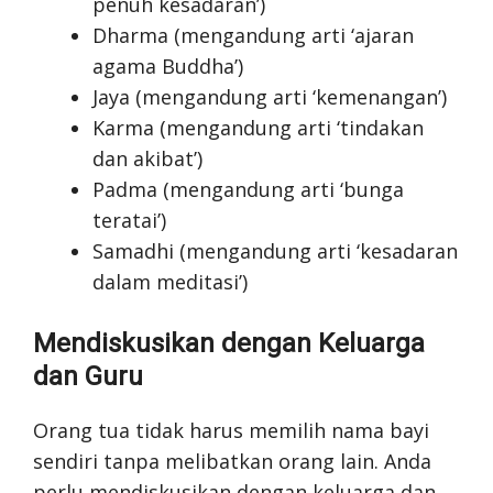
penuh kesadaran’)
Dharma (mengandung arti ‘ajaran
agama Buddha’)
Jaya (mengandung arti ‘kemenangan’)
Karma (mengandung arti ‘tindakan
dan akibat’)
Padma (mengandung arti ‘bunga
teratai’)
Samadhi (mengandung arti ‘kesadaran
dalam meditasi’)
Mendiskusikan dengan Keluarga
dan Guru
Orang tua tidak harus memilih nama bayi
sendiri tanpa melibatkan orang lain. Anda
perlu mendiskusikan dengan keluarga dan