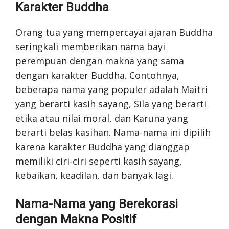
Karakter Buddha
Orang tua yang mempercayai ajaran Buddha
seringkali memberikan nama bayi
perempuan dengan makna yang sama
dengan karakter Buddha. Contohnya,
beberapa nama yang populer adalah Maitri
yang berarti kasih sayang, Sila yang berarti
etika atau nilai moral, dan Karuna yang
berarti belas kasihan. Nama-nama ini dipilih
karena karakter Buddha yang dianggap
memiliki ciri-ciri seperti kasih sayang,
kebaikan, keadilan, dan banyak lagi.
Nama-Nama yang Berekorasi
dengan Makna Positif