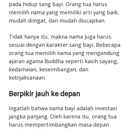
pada hidup sang bayi. Orang tua harus
memilih nama yang memiliki arti yang baik,
mudah diingat, dan mudah diucapkan.
Tidak hanya itu, makna nama juga harus
sesuai dengan karakter sang bayi. Beberapa
orang tua memilih nama yang mengandung
ajaran agama Buddha seperti kasih sayang,
kedamaian, keseimbangan, dan
kebijaksanaan.
Berpikir jauh ke depan
Ingatlah bahwa nama bayi adalah investasi
jangka panjang. Oleh karena itu, orang tua
harus mempertimbangkan masa depan