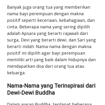
Banyak juga orang tua yang memberikan
nama bayi perempuan dengan makna
positif seperti keceriaan, kebahagiaan, dan
cinta. Beberapa nama yang sering dipilih
adalah Apsara yang berarti rajawali dari
surga, Devi yang berarti dewi, dan Sari yang
berarti indah. Nama-nama dengan makna
positif ini dipilih agar bayi perempuan
memiliki arti yang baik dalam hidupnya dan
mendapatkan doa dari orang tua atau
keluarga.
Nama-Nama yang Terinspirasi dari
Dewi-Dewi Buddha
Dalam ajaran Buddha, terdapat beberapa