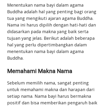
Menentukan nama bayi dalam agama
Buddha adalah hal yang penting bagi orang
tua yang mengikuti ajaran agama Buddha.
Nama ini harus dipilih dengan hati-hati dan
didasarkan pada makna yang baik serta
tujuan yang jelas. Berikut adalah beberapa
hal yang perlu dipertimbangkan dalam
menentukan nama bayi dalam agama
Buddha.
Memahami Makna Nama
Sebelum memilih nama, sangat penting
untuk memahami makna dan harapan dari
setiap nama. Nama bayi harus bermakna
positif dan bisa memberikan pengaruh baik