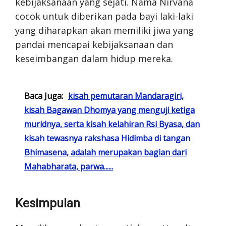
kebijaksanaan yang sejati. Nama Nirvana
cocok untuk diberikan pada bayi laki-laki
yang diharapkan akan memiliki jiwa yang
pandai mencapai kebijaksanaan dan
keseimbangan dalam hidup mereka.
Baca Juga:
kisah pemutaran Mandaragiri,
kisah Bagawan Dhomya yang menguji ketiga
muridnya, serta kisah kelahiran Rsi Byasa, dan
kisah tewasnya rakshasa Hidimba di tangan
Bhimasena, adalah merupakan bagian dari
Mahabharata, parwa......
Kesimpulan