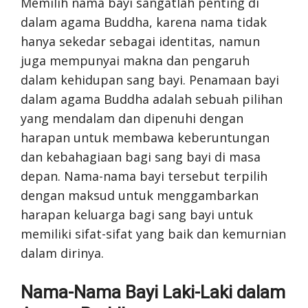
Memilih nama bayi sangatlah penting di
dalam agama Buddha, karena nama tidak
hanya sekedar sebagai identitas, namun
juga mempunyai makna dan pengaruh
dalam kehidupan sang bayi. Penamaan bayi
dalam agama Buddha adalah sebuah pilihan
yang mendalam dan dipenuhi dengan
harapan untuk membawa keberuntungan
dan kebahagiaan bagi sang bayi di masa
depan. Nama-nama bayi tersebut terpilih
dengan maksud untuk menggambarkan
harapan keluarga bagi sang bayi untuk
memiliki sifat-sifat yang baik dan kemurnian
dalam dirinya.
Nama-Nama Bayi Laki-Laki dalam