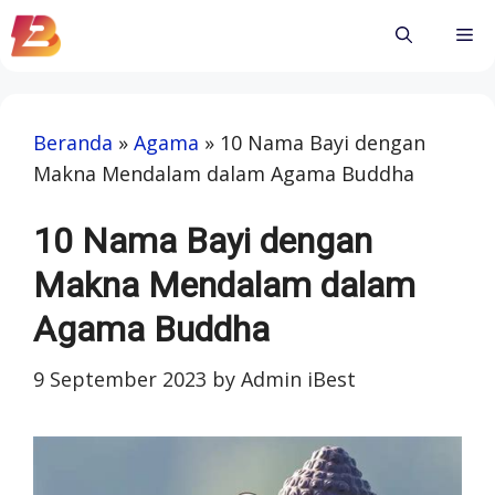
Skip
Me
to
content
Beranda
»
Agama
»
10 Nama Bayi dengan
Makna Mendalam dalam Agama Buddha
10 Nama Bayi dengan
Makna Mendalam dalam
Agama Buddha
9 September 2023
by
Admin iBest