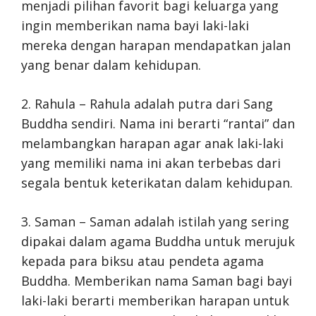
menjadi pilihan favorit bagi keluarga yang
ingin memberikan nama bayi laki-laki
mereka dengan harapan mendapatkan jalan
yang benar dalam kehidupan.
2. Rahula – Rahula adalah putra dari Sang
Buddha sendiri. Nama ini berarti “rantai” dan
melambangkan harapan agar anak laki-laki
yang memiliki nama ini akan terbebas dari
segala bentuk keterikatan dalam kehidupan.
3. Saman – Saman adalah istilah yang sering
dipakai dalam agama Buddha untuk merujuk
kepada para biksu atau pendeta agama
Buddha. Memberikan nama Saman bagi bayi
laki-laki berarti memberikan harapan untuk