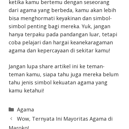
ketika kamu bertemu dengan seseorang
dari agama yang berbeda, kamu akan lebih
bisa menghormati keyakinan dan simbol-
simbol penting bagi mereka. Yuk, jangan
hanya terpaku pada pandangan luar, tetapi
coba pelajari dan hargai keanekaragaman
agama dan kepercayaan di sekitar kamu!
Jangan lupa share artikel ini ke teman-
teman kamu, siapa tahu juga mereka belum
tahu jenis simbol kekuatan agama yang
kamu ketahui!
Categories
Agama
Wow, Ternyata Ini Mayoritas Agama di
Maroko!