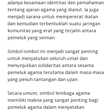
adanya kesamaan identitas dan pemahaman
tentang ajaran agama yang dianut. Ia juga
menjadi sarana untuk mempererat ikatan
dan kemudian terbentuklah suatu jaringan
komunitas yang erat yang terjalin antara
pemeluk yang seiman.
Simbol-simbol ini menjadi sangat penting
untuk menyatukan seluruh umat dan
menunjukkan solidaritas antara sesama
pemeluk agama terutama dalam masa-masa
yang penuh tantangan dan ujian.
Secara umum, simbol lembaga agama
memiliki makna yang sangat penting bagi
pemeluk agama dalam menyatakan