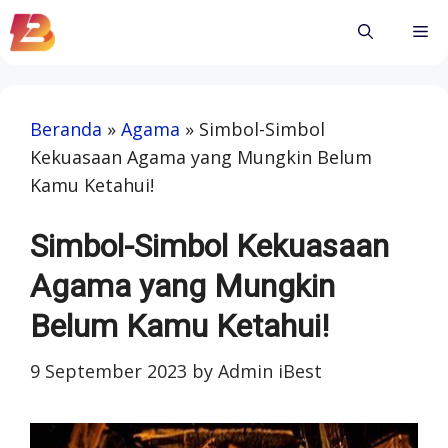
Skip
Me
to
content
Beranda
»
Agama
»
Simbol-Simbol
Kekuasaan Agama yang Mungkin Belum
Kamu Ketahui!
Simbol-Simbol Kekuasaan
Agama yang Mungkin
Belum Kamu Ketahui!
9 September 2023
by
Admin iBest