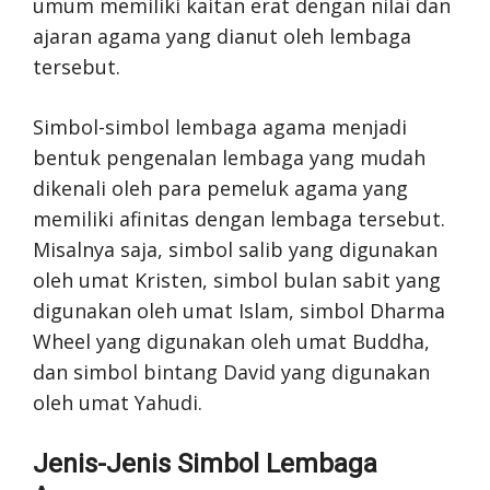
umum memiliki kaitan erat dengan nilai dan
ajaran agama yang dianut oleh lembaga
tersebut.
Simbol-simbol lembaga agama menjadi
bentuk pengenalan lembaga yang mudah
dikenali oleh para pemeluk agama yang
memiliki afinitas dengan lembaga tersebut.
Misalnya saja, simbol salib yang digunakan
oleh umat Kristen, simbol bulan sabit yang
digunakan oleh umat Islam, simbol Dharma
Wheel yang digunakan oleh umat Buddha,
dan simbol bintang David yang digunakan
oleh umat Yahudi.
Jenis-Jenis Simbol Lembaga