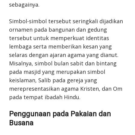
sebagainya.
Simbol-simbol tersebut seringkali dijadikan
ornamen pada bangunan dan gedung
tersebut untuk memperkuat identitas
lembaga serta memberikan kesan yang
selaras dengan ajaran agama yang dianut.
Misalnya, simbol bulan sabit dan bintang
pada masjid yang merupakan simbol
keislaman, Salib pada gereja yang
merepresentasikan agama Kristen, dan Om
pada tempat ibadah Hindu.
Penggunaan pada Pakaian dan
Busana