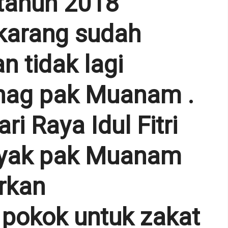
 tahun 2018
karang sudah
n tidak lagi
nag pak Muanam .
i Raya Idul Fitri
nyak pak Muanam
rkan
pokok untuk zakat