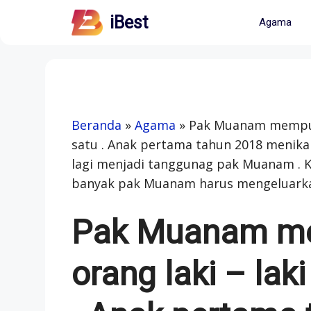
Skip
iBest
Agama
to
content
Beranda
»
Agama
»
Pak Muanam mempunya
satu . Anak pertama tahun 2018 menika
lagi menjadi tanggunag pak Muanam . Ke
banyak pak Muanam harus mengeluarkan
Pak Muanam me
orang laki – laki