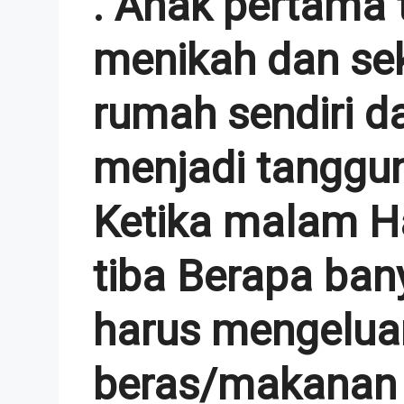
. Anak pertama
menikah dan se
rumah sendiri da
menjadi tanggu
Ketika malam Har
tiba Berapa ba
harus mengelua
beras/makanan 