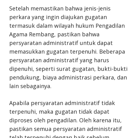
Setelah memastikan bahwa jenis-jenis
perkara yang ingin diajukan gugatan
termasuk dalam wilayah hukum Pengadilan
Agama Rembang, pastikan bahwa
persyaratan administratif untuk dapat
memasukkan gugatan terpenuhi. Beberapa
persyaratan administratif yang harus
dipenuhi, seperti surat gugatan, bukti-bukti
pendukung, biaya administrasi perkara, dan
lain sebagainya.
Apabila persyaratan administratif tidak
terpenuhi, maka gugatan tidak dapat
diproses oleh pengadilan. Oleh karena itu,
pastikan semua persyaratan administratif
telah terpenuhi dengan baik sebelum