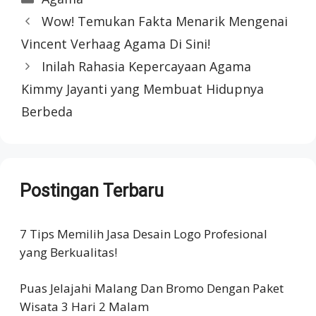
Wow! Temukan Fakta Menarik Mengenai
Vincent Verhaag Agama Di Sini!
Inilah Rahasia Kepercayaan Agama
Kimmy Jayanti yang Membuat Hidupnya
Berbeda
Postingan Terbaru
7 Tips Memilih Jasa Desain Logo Profesional
yang Berkualitas!
Puas Jelajahi Malang Dan Bromo Dengan Paket
Wisata 3 Hari 2 Malam