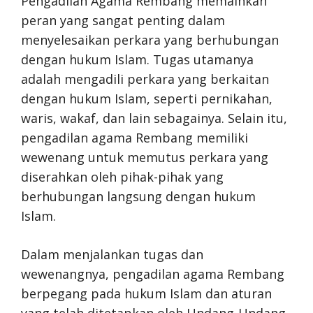
Pengadilan Agama Rembang memainkan
peran yang sangat penting dalam
menyelesaikan perkara yang berhubungan
dengan hukum Islam. Tugas utamanya
adalah mengadili perkara yang berkaitan
dengan hukum Islam, seperti pernikahan,
waris, wakaf, dan lain sebagainya. Selain itu,
pengadilan agama Rembang memiliki
wewenang untuk memutus perkara yang
diserahkan oleh pihak-pihak yang
berhubungan langsung dengan hukum
Islam.
Dalam menjalankan tugas dan
wewenangnya, pengadilan agama Rembang
berpegang pada hukum Islam dan aturan
yang telah ditetapkan oleh Undang-Undang