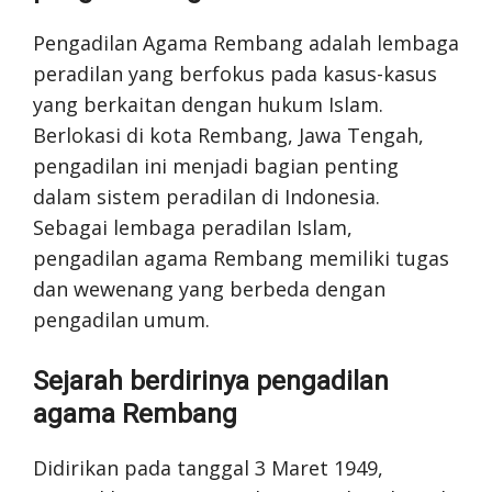
Pengadilan Agama Rembang adalah lembaga
peradilan yang berfokus pada kasus-kasus
yang berkaitan dengan hukum Islam.
Berlokasi di kota Rembang, Jawa Tengah,
pengadilan ini menjadi bagian penting
dalam sistem peradilan di Indonesia.
Sebagai lembaga peradilan Islam,
pengadilan agama Rembang memiliki tugas
dan wewenang yang berbeda dengan
pengadilan umum.
Sejarah berdirinya pengadilan
agama Rembang
Didirikan pada tanggal 3 Maret 1949,