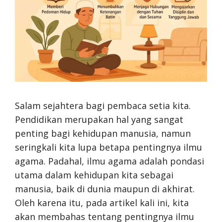
Salam sejahtera bagi pembaca setia kita.
Pendidikan merupakan hal yang sangat
penting bagi kehidupan manusia, namun
seringkali kita lupa betapa pentingnya ilmu
agama. Padahal, ilmu agama adalah pondasi
utama dalam kehidupan kita sebagai
manusia, baik di dunia maupun di akhirat.
Oleh karena itu, pada artikel kali ini, kita
akan membahas tentang pentingnya ilmu