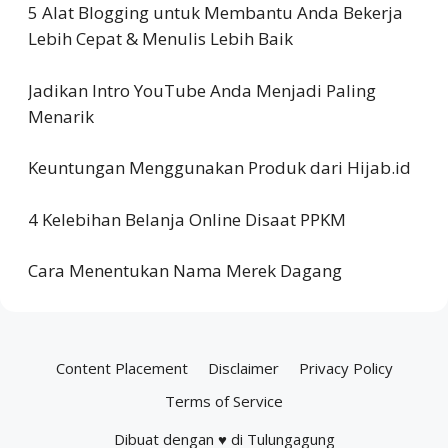
5 Alat Blogging untuk Membantu Anda Bekerja
Lebih Cepat & Menulis Lebih Baik
Jadikan Intro YouTube Anda Menjadi Paling
Menarik
Keuntungan Menggunakan Produk dari Hijab.id
4 Kelebihan Belanja Online Disaat PPKM
Cara Menentukan Nama Merek Dagang
Content Placement
Disclaimer
Privacy Policy
Terms of Service
Dibuat dengan ♥ di Tulungagung