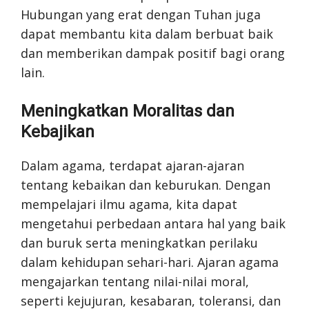
Hubungan yang erat dengan Tuhan juga
dapat membantu kita dalam berbuat baik
dan memberikan dampak positif bagi orang
lain.
Meningkatkan Moralitas dan
Kebajikan
Dalam agama, terdapat ajaran-ajaran
tentang kebaikan dan keburukan. Dengan
mempelajari ilmu agama, kita dapat
mengetahui perbedaan antara hal yang baik
dan buruk serta meningkatkan perilaku
dalam kehidupan sehari-hari. Ajaran agama
mengajarkan tentang nilai-nilai moral,
seperti kejujuran, kesabaran, toleransi, dan