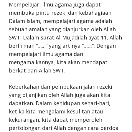
Mempelajari ilmu agama juga dapat
membuka pintu rezeki dan kebahagiaan.
Dalam Islam, mempelajari agama adalah
sebuah amalan yang dianjurkan oleh Allah
SWT. Dalam surat Al-Mujadilah ayat 11, Allah
berfirman “….. ” yang artinya “……”. Dengan
mempelajari ilmu agama dan
mengamalkannya, kita akan mendapat
berkat dari Allah SWT.
Keberkahan dan pembukaan jalan rezeki
yang dijanjikan oleh Allah juga akan kita
dapatkan. Dalam kehidupan sehari-hari,
ketika kita mengalami kesulitan atau
kekurangan, kita dapat memperoleh
pertolongan dari Allah dengan cara berdoa