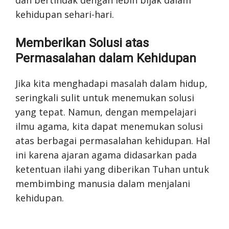
kehidupan sehari-hari.
Memberikan Solusi atas
Permasalahan dalam Kehidupan
Jika kita menghadapi masalah dalam hidup,
seringkali sulit untuk menemukan solusi
yang tepat. Namun, dengan mempelajari
ilmu agama, kita dapat menemukan solusi
atas berbagai permasalahan kehidupan. Hal
ini karena ajaran agama didasarkan pada
ketentuan ilahi yang diberikan Tuhan untuk
membimbing manusia dalam menjalani
kehidupan.