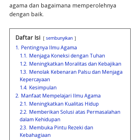
agama dan bagaimana memperolehnya
dengan baik.
Daftar Isi
sembunyikan
1.
Pentingnya Ilmu Agama
1.1.
Menjaga Koneksi dengan Tuhan
1.2.
Meningkatkan Moralitas dan Kebajikan
1.3.
Menolak Kebenaran Palsu dan Menjaga
Kepercayaan
1.4.
Kesimpulan
2.
Manfaat Mempelajari Ilmu Agama
2.1.
Meningkatkan Kualitas Hidup
2.2.
Memberikan Solusi atas Permasalahan
dalam Kehidupan
2.3.
Membuka Pintu Rezeki dan
Kebahagiaan