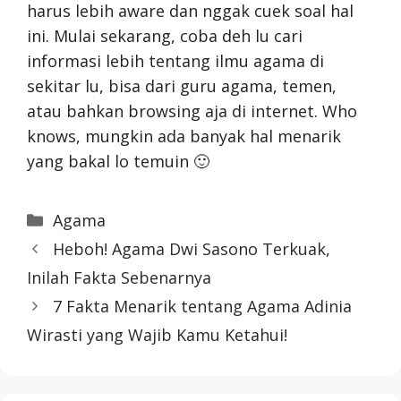
harus lebih aware dan nggak cuek soal hal
ini. Mulai sekarang, coba deh lu cari
informasi lebih tentang ilmu agama di
sekitar lu, bisa dari guru agama, temen,
atau bahkan browsing aja di internet. Who
knows, mungkin ada banyak hal menarik
yang bakal lo temuin 🙂
Categories
Agama
Heboh! Agama Dwi Sasono Terkuak,
Inilah Fakta Sebenarnya
7 Fakta Menarik tentang Agama Adinia
Wirasti yang Wajib Kamu Ketahui!