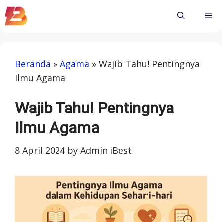
Skip
Me
to
content
Beranda
»
Agama
»
Wajib Tahu! Pentingnya
Ilmu Agama
Wajib Tahu! Pentingnya
Ilmu Agama
8 April 2024
by
Admin iBest