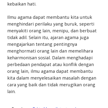
kebaikan hati.
Ilmu agama dapat membantu kita untuk
menghindari perilaku yang buruk, seperti
menyakiti orang lain, menipu, dan berbuat
tidak adil. Selain itu, ajaran agama juga
mengajarkan tentang pentingnya
menghormati orang lain dan memelihara
keharmonisan sosial. Dalam menghadapi
perbedaan pendapat atau konflik dengan
orang lain, ilmu agama dapat membantu
kita dalam menyelesaikan masalah dengan
cara yang baik dan tidak merugikan orang
lain.