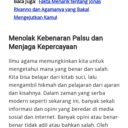
Baca Juga:
Fakta Menarik tentang Jonas
Rivanno dan Agamanya yang Bakal
Mengejutkan Kamu!
Menolak Kebenaran Palsu dan
Menjaga Kepercayaan
Ilmu agama memungkinkan kita untuk
mengetahui mana yang benar dan salah.
Kita bisa belajar dari kitab suci, lalu
mengambil hikmah dan pelajaran dari ajaran
dan kisahnya. Dalam zaman yang serba
modern seperti sekarang ini, banyak sekali
informasi dan opini yang beredar di media
sosial dan internet. Banyak opini atau benar-
benar tidak adil atau bahkan salah. Oleh