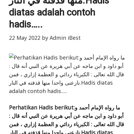
منها قذفته في النار.Hadis
diatas adalah contoh
hadis…..
22 May 2022
by
Admin iBest
Perhatikan Hadis berikut:ما رواه الإمام أحمد و
أبو داود و ابن ماجه عن أبي هريرة عن النبي أنه قال :
قال الله تعالى : الكبرياء ردائي و العظمة إزاري ، فمن
نازعنى واحدا منها قذفته في النار.Hadis diatas