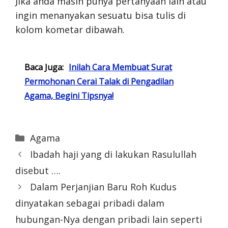
Jika anda masih punya pertanyaan lain atau
ingin menanyakan sesuatu bisa tulis di
kolom kometar dibawah.
Baca Juga:
Inilah Cara Membuat Surat
Permohonan Cerai Talak di Pengadilan
Agama, Begini Tipsnya!
Categories
Agama
Ibadah haji yang di lakukan Rasulullah
disebut ….
Dalam Perjanjian Baru Roh Kudus
dinyatakan sebagai pribadi dalam
hubungan-Nya dengan pribadi lain seperti