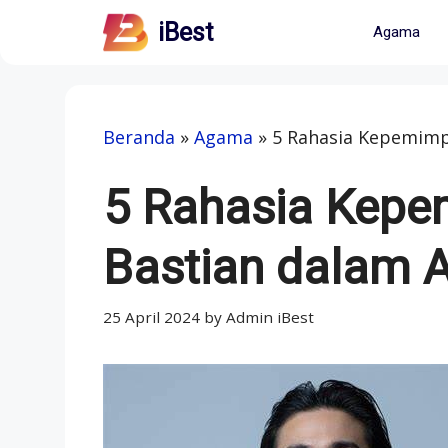
Skip
iBest
Agama
to
content
Beranda
»
Agama
»
5 Rahasia Kepemimp
5 Rahasia Kepe
Bastian dalam
25 April 2024
by
Admin iBest