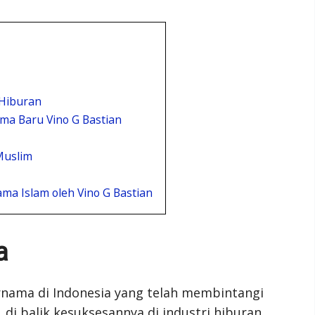
 Hiburan
ma Baru Vino G Bastian
Muslim
ama Islam oleh Vino G Bastian
a
ernama di Indonesia yang telah membintangi
, di balik kesuksesannya di industri hiburan,