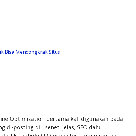
uk Bisa Mendongkrak Situs
gine Optimization pertama kali digunakan pada
 di-posting di usenet. Jelas, SEO dahulu
a. Jika dahulu SEO masih bisa dimanipulasi,