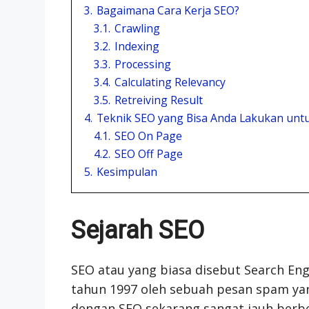
3.
Bagaimana Cara Kerja SEO?
3.1.
Crawling
3.2.
Indexing
3.3.
Processing
3.4.
Calculating Relevancy
3.5.
Retreiving Result
4.
Teknik SEO yang Bisa Anda Lakukan unt
4.1.
SEO On Page
4.2.
SEO Off Page
5.
Kesimpulan
Sejarah SEO
SEO atau yang biasa disebut Search En
tahun 1997 oleh sebuah pesan spam yang
dengan SEO sekarang sangat jauh berbed