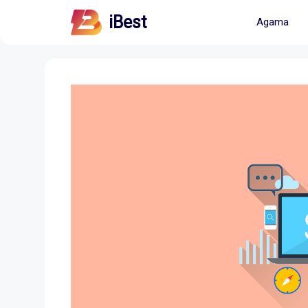
Skip
iBest
Agama
to
content